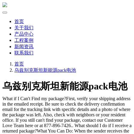
首页
关于我们
产品中心
工程案例
新闻资讯
联系我们
首页
乌兹别克斯坦新能源pack电池
乌兹别克斯坦新能源pack电池
What if I Can't Find my package?First, verify your shipping address
in the emailed receipt. Be sure to check the delivery confirmation
email for the tracking link with specific details and a photo of where
the package was left. Also, check with neighbors or your resident
office. If you still can't find your package, contact our Customer
Love Team here or at 877-896-7426.. What should I do if I receive a
returned package?What You Can Do: When the sender receives the