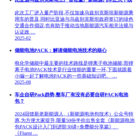
此次工厂进入量产阶段,不仅加速乌兹别克斯坦新能源乘
用车的普及,同时比亚迪与乌兹别克斯坦政府签订的绿色
交通合作倡议,也有助于推动当地新能源汽车相关法规与
认证政 …
2025-02
储能电池PACK：解读储能电池技术的核心
电化学储能中最主要的技术路线是锂离子电池储能,而锂
离子电池PACK技术是行业技能的重要一环,下面就跟着
小编一起了解电池PACK的一些基础知识吧。 …
2025-08
车企自研Pack趋势,整车厂有没有必要自研PACK电池
包？
2024回馈新老新能源人,（新能源电池包技术）公众号特
惠,为方便大家提升,限量50份半价出售全套《新能源电池
包PACK设计入门到进阶30讲+免费能分享篇》、
《Fluent …