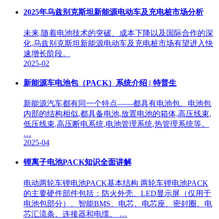
2025年乌兹别克斯坦新能源电动车及充电桩市场分析
未来,随着电池技术的突破、成本下降以及国际合作的深
化,乌兹别克斯坦新能源电动车及充电桩市场有望进入快
速增长阶段。
2025-02
新能源车电池包（PACK）系统介绍 | 特普生
新能源汽车都有同一个特点——都具有电池包。电池包
内部的结构相似,都具备电池,放置电池的箱体,高压线束,
低压线束,高压断电系统,电池管理系统,热管理系统等。
…
2025-04
锂离子电池PACK知识全面讲解
电动两轮车锂电池PACK基本结构 两轮车锂电池PACK
的主要硬件部件包括：防火外壳、LED显示屏（仅用于
电池包部分）、智能BMS、电芯、电芯座、密封圈、电
芯汇流条、连接器和电缆、 …