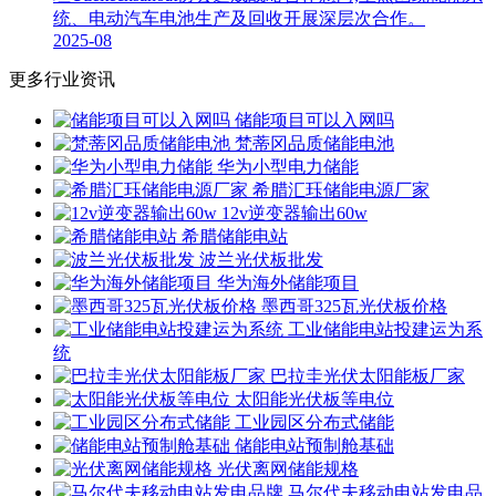
统、电动汽车电池生产及回收开展深层次合作。
2025-08
更多行业资讯
储能项目可以入网吗
梵蒂冈品质储能电池
华为小型电力储能
希腊汇珏储能电源厂家
12v逆变器输出60w
希腊储能电站
波兰光伏板批发
华为海外储能项目
墨西哥325瓦光伏板价格
工业储能电站投建运为系
统
巴拉圭光伏太阳能板厂家
太阳能光伏板等电位
工业园区分布式储能
储能电站预制舱基础
光伏离网储能规格
马尔代夫移动电站发电品