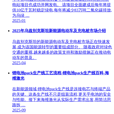
电站项目也成功并网发电。 该项目全面建成后每年将提
供10亿千瓦时稳定绿电,每年将减少83万吨二氧化碳排放,
为乌绿 …
2025-01
2025年乌兹别克斯坦新能源电动车及充电桩市场介绍
乌兹别克斯坦的新能源电动车及充电桩市场正在快速发
展,成为该国能源转型的重要组成部分。 随着政府对绿色
交通的重视,越来越多的政策支持和激励措施正在推动电
动车的普及。
2025-04
锂电池pack生产线工艺流程-锂电池pack生产线百科-海
维激光
在新能源领域,锂电池pack生产线是连接电芯与终端产品
的关键。这条生产线不只是组装流程,更关乎电池的安全
与性能。接下来海维激光从实际生产需求出发,用简洁思
路拆 …
2025-09