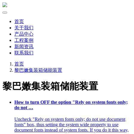
首页
关于我们
产品中心
工程案例
新闻资讯
联系我们
首页
黎巴嫩集装箱储能装置
黎巴嫩集装箱储能装置
How to turn OFF the option "Rely on system fonts only;
do not …
Uncheck "Rely on system fonts only; do not use document
fonts" box, thus setting the system wide property to use
document fonts instead of system fonts. If you do it this way,