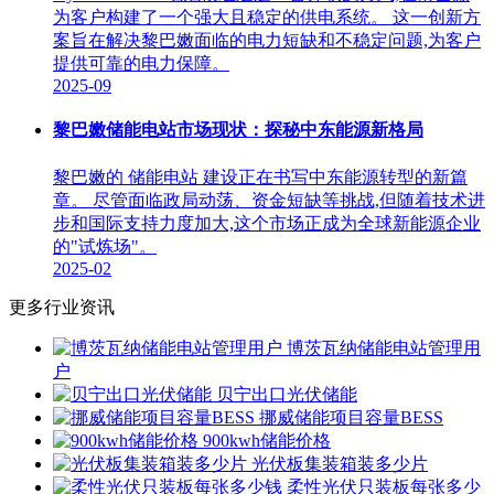
为客户构建了一个强大且稳定的供电系统。 这一创新方
案旨在解决黎巴嫩面临的电力短缺和不稳定问题,为客户
提供可靠的电力保障。
2025-09
黎巴嫩储能电站市场现状：探秘中东能源新格局
黎巴嫩的 储能电站 建设正在书写中东能源转型的新篇
章。 尽管面临政局动荡、资金短缺等挑战,但随着技术进
步和国际支持力度加大,这个市场正成为全球新能源企业
的"试炼场"。
2025-02
更多行业资讯
博茨瓦纳储能电站管理用
户
贝宁出口光伏储能
挪威储能项目容量BESS
900kwh储能价格
光伏板集装箱装多少片
柔性光伏只装板每张多少