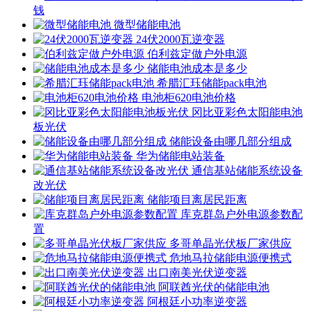
钱
微型储能电池
24伏2000瓦逆变器
伯利兹定做户外电源
储能电池成本是多少
希腊汇珏储能pack电池
电池柜620电池价格
冈比亚彩色太阳能电池
板光伏
储能设备由哪几部分组成
华为储能电站装备
通信基站储能系统设备
改光伏
储能项目离居民距离
库克群岛户外电源参数配
置
多哥单晶光伏板厂家供应
危地马拉储能电源便携式
出口南美光伏逆变器
阿联酋光伏的储能电池
阿根廷小功率逆变器