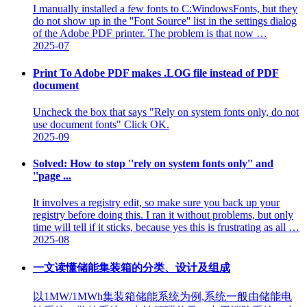
I manually installed a few fonts to C:WindowsFonts, but they
do not show up in the ''Font Source'' list in the settings dialog
of the Adobe PDF printer. The problem is that now …
2025-07
Print To Adobe PDF makes .LOG file instead of PDF
document
Uncheck the box that says "Rely on system fonts only, do not
use document fonts" Click OK.
2025-09
Solved: How to stop ''rely on system fonts only'' and
''page ...
It involves a registry edit, so make sure you back up your
registry before doing this. I ran it without problems, but only
time will tell if it sticks, because yes this is frustrating as all …
2025-08
一文读懂储能集装箱的分类、设计及组成
以1MW/1MWh集装箱储能系统为例,系统一般由储能电