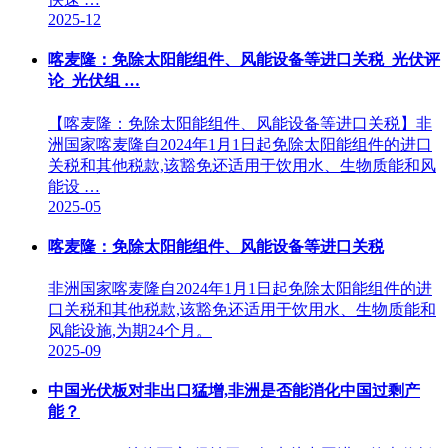
2025-12
喀麦隆：免除太阳能组件、风能设备等进口关税_光伏评
论_光伏组 …
【喀麦隆：免除太阳能组件、风能设备等进口关税】非
洲国家喀麦隆自2024年1月1日起免除太阳能组件的进口
关税和其他税款,该豁免还适用于饮用水、生物质能和风
能设 …
2025-05
喀麦隆：免除太阳能组件、风能设备等进口关税
非洲国家喀麦隆自2024年1月1日起免除太阳能组件的进
口关税和其他税款,该豁免还适用于饮用水、生物质能和
风能设施,为期24个月。
2025-09
中国光伏板对非出口猛增,非洲是否能消化中国过剩产
能？