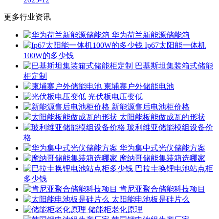
更多行业资讯
华为荷兰新能源储能箱
Ip67太阳能一体机
100W的多少钱
巴基斯坦集装箱式储能
柜定制
柬埔寨户外储能电池
光伏板电压变低
新能源售后电池柜价格
太阳能板能做成瓦的形状
玻利维亚储能模组设备价
格
华为集中式光伏储能方案
摩纳哥储能集装箱选哪家
巴拉圭换锂电池站点柜
多少钱
肯尼亚聚合储能科技项目
太阳能电池板是硅片么
储能柜老化原理