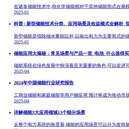
在诸多储能技术中,电化学储能相对于其他储能形式在规
2025-01
科普 | 新型储能技术分类、应用场景及收益模式全解析_
新型储能是指除抽水蓄能以外,以输出电力为主要形式的
2025-01
储能应用大揭秘：常见场景与产品一览_电池_什么值得买
储能系统在绿色发展中扮演着至关重要的角色,可以促进可
2025-04
2024年中国储能行业研究报告
工商业储能和家庭储能等用户侧应用,预计将成为推动市场
2025-04
详解储能3大应用领域13个细分场景
从整个电力系统的角度看,储能的应用场景可以分为发电