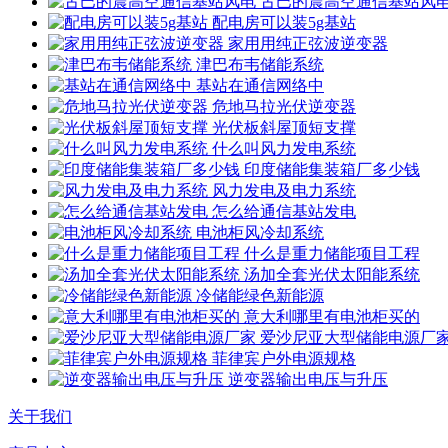
古巴的震高空通信基站风
配电房可以装5g基站
家用用纯正弦波逆变器
津巴布韦储能系统
基站在通信网络中
危地马拉光伏逆变器
光伏板斜屋顶短支撑
什么叫风力发电系统
印度储能集装箱厂多少钱
风力发电及电力系统
怎么给通信基站发电
电池柜风冷却系统
什么是重力储能项目工程
汤加全套光伏太阳能系统
冷储能绿色新能源
意大利哪里有电池柜买的
爱沙尼亚大型储能电源厂
菲律宾户外电源规格
逆变器输出电压与升压
关于我们