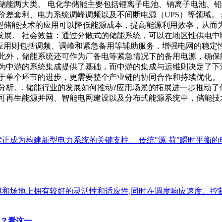
储能两大类。 电化学储能主要包括锂离子电池、钠离子电池、
价差套利、电力系统调峰调频以及不间断电源（UPS）等领域。
新型储能技术的应用可以降低能源成本，提高能源利用效率，从而
发展。 社会效益：通过分散式的储能系统，可以在地区性供电中
能应用则包括调频、调峰和紧急备用等辅助服务，增强电网的稳定
此外，储能系统还可作为厂备电等紧急情况下的备用电源，确保
为中游的系统集成提供了基础，而中游的集成与运维则决定了下
于单个环节的进步，更需要整个产业链的协同合作和持续优化。
分析。. 储能行业的发展如何推动?应用场景的拓展进一步推动
在可再生能源并网、智能电网建设以及分布式能源系统中，储能技
正成为构建新型电力系统的关键支柱。 传统"源-荷"瞬时平衡的
模和场地上拥有较好的灵活性和适应性,同时在调度响应速度、控
？看这一 …