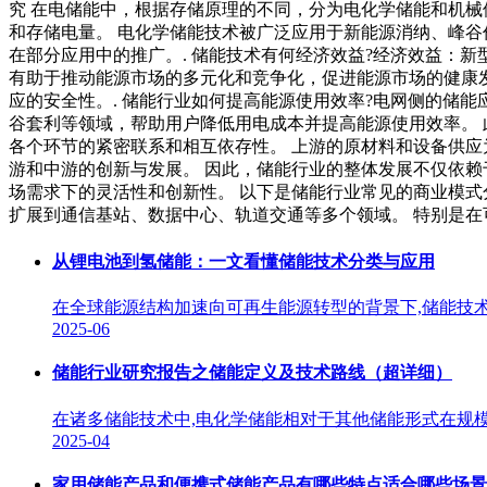
究 在电储能中，根据存储原理的不同，分为电化学储能和机械
和存储电量。 电化学储能技术被广泛应用于新能源消纳、峰谷
在部分应用中的推广。. 储能技术有何经济效益?经济效益：
有助于推动能源市场的多元化和竞争化，促进能源市场的健康
应的安全性。. 储能行业如何提高能源使用效率?电网侧的储
谷套利等领域，帮助用户降低用电成本并提高能源使用效率。 
各个环节的紧密联系和相互依存性。 上游的原材料和设备供应
游和中游的创新与发展。 因此，储能行业的整体发展不仅依赖
场需求下的灵活性和创新性。 以下是储能行业常见的商业模式
扩展到通信基站、数据中心、轨道交通等多个领域。 特别是
从锂电池到氢储能：一文看懂储能技术分类与应用
在全球能源结构加速向可再生能源转型的背景下,储能技术
2025-06
储能行业研究报告之储能定义及技术路线（超详细）
在诸多储能技术中,电化学储能相对于其他储能形式在规
2025-04
家用储能产品和便携式储能产品有哪些特点适合哪些场景