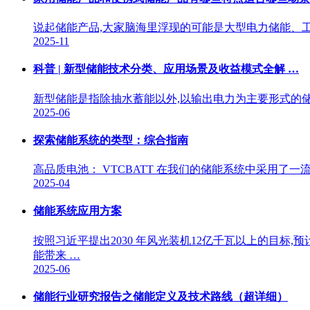
说起储能产品,大家脑海里浮现的可能是大型电力储能、
2025-11
科普 | 新型储能技术分类、应用场景及收益模式全解 …
新型储能是指除抽水蓄能以外,以输出电力为主要形式的
2025-06
探索储能系统的类型：综合指南
高品质电池： VTCBATT 在我们的储能系统中采用了一
2025-04
储能系统应用方案
按照习近平提出2030 年风光装机12亿千瓦以上的目标,
能带来 …
2025-06
储能行业研究报告之储能定义及技术路线（超详细）