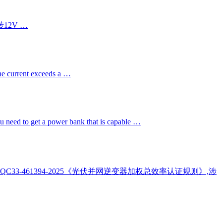
12V …
 the current exceeds a …
ou need to get a power bank that is capable …
CQC33-461394-2025《光伏并网逆变器加权总效率认证规则》,涉