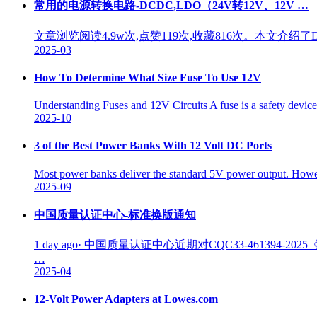
常用的电源转换电路-DCDC,LDO（24V转12V、12V …
文章浏览阅读4.9w次,点赞119次,收藏816次。本文介绍
2025-03
How To Determine What Size Fuse To Use 12V
Understanding Fuses and 12V Circuits A fuse is a safety device c
2025-10
3 of the Best Power Banks With 12 Volt DC Ports
Most power banks deliver the standard 5V power output. However
2025-09
中国质量认证中心-标准换版通知
1 day ago· 中国质量认证中心近期对CQC33-4613
…
2025-04
12-Volt Power Adapters at Lowes.com