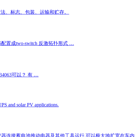
方法、标志、包装、运输和贮存。
two-switch 反激拓扑形式 …
063可以？ 有 …
PS and solar PV applications.
用逆变器连接蓄电池推动电器及其他工具运行,可以极大地扩宽在车内