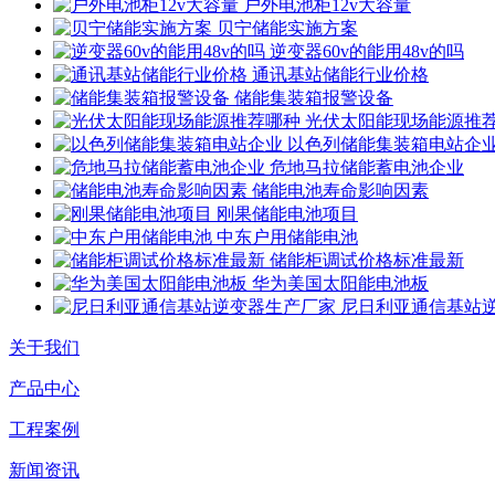
户外电池柜12v大容量
贝宁储能实施方案
逆变器60v的能用48v的吗
通讯基站储能行业价格
储能集装箱报警设备
光伏太阳能现场能源推
以色列储能集装箱电站企
危地马拉储能蓄电池企业
储能电池寿命影响因素
刚果储能电池项目
中东户用储能电池
储能柜调试价格标准最新
华为美国太阳能电池板
尼日利亚通信基站
关于我们
产品中心
工程案例
新闻资讯