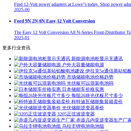
Find 12-Volt power adapters at Lowe''s today. Shop power adapt
2025-06
Ford 9N 2N 8N Easy 12 Volt Conversion
The Easy 12 Volt Conversion All N-Series Front-Distributor T
2025-01
更多行业资讯
新能源电池柜显示无通讯
户外大容量储能电源
伊拉克5g通信基站铅
市场储能电池价格趋势
光伏板可以混装电池吗
日本储能车价格实惠
每组26块光伏板尺寸多少
科特迪瓦储能集装箱卖价
光伏储能逆变器单价
3205正弦波逆变器
赤道几内亚逆变器生产厂
乌拉圭锂电池电池组