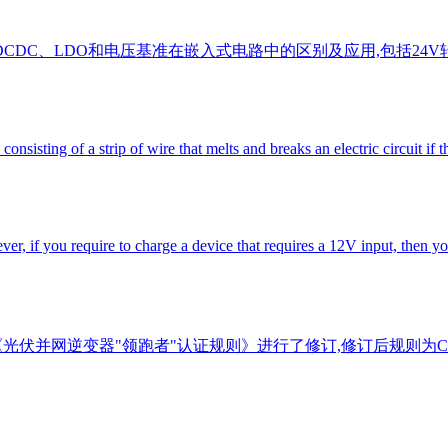
了DCDC、LDO和电压基准在嵌入式电路中的区别及应用,包括24V转
onsisting of a strip of wire that melts and breaks an electric circuit if
, if you require to charge a device that requires a 12V input, then y
94-2025《光伏并网逆变器"领跑者"认证规则》进行了修订,修订后规则为