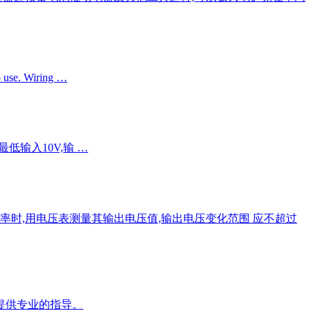
to use. Wiring …
最低输入10V,输 …
率时,用电压表测量其输出电压值,输出电压变化范围 应不超过
提供专业的指导。