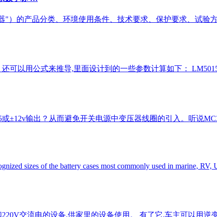
变器"）的产品分类、环境使用条件、技术要求、保护要求、试验
可以用公式来推导,里面设计到的一些参数计算如下： LM5015配置成
5或±12v输出？从而避免开关电源中变压器线圈的引入。听说MC34
nized sizes of the battery cases most commonly used in marine, RV, U
化为和220V交流电的设备,供家里的设备使用。 有了它,车主可以