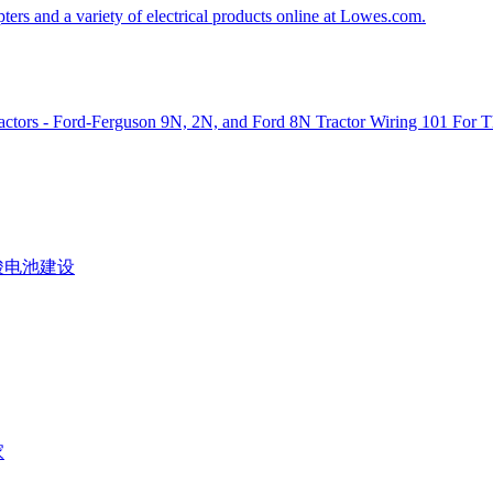
ers and a variety of electrical products online at Lowes.com.
ractors - Ford-Ferguson 9N, 2N, and Ford 8N Tractor Wiring 101 For Th
酸电池建设
家