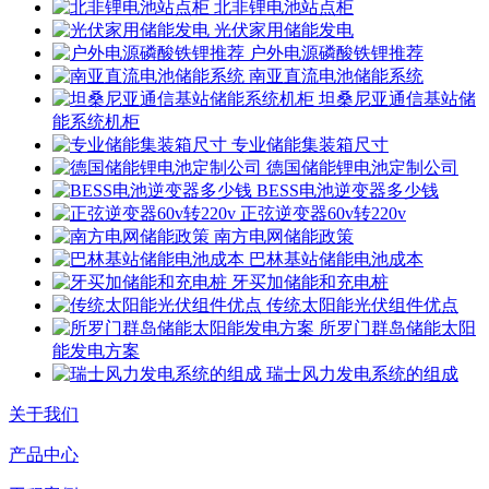
北非锂电池站点柜
光伏家用储能发电
户外电源磷酸铁锂推荐
南亚直流电池储能系统
坦桑尼亚通信基站储
能系统机柜
专业储能集装箱尺寸
德国储能锂电池定制公司
BESS电池逆变器多少钱
正弦逆变器60v转220v
南方电网储能政策
巴林基站储能电池成本
牙买加储能和充电桩
传统太阳能光伏组件优点
所罗门群岛储能太阳
能发电方案
瑞士风力发电系统的组成
关于我们
产品中心