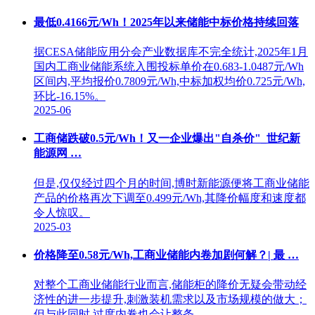
最低0.4166元/Wh！2025年以来储能中标价格持续回落
据CESA储能应用分会产业数据库不完全统计,2025年1月
国内工商业储能系统入围投标单价在0.683-1.0487元/Wh
区间内,平均报价0.7809元/Wh,中标加权均价0.725元/Wh,
环比-16.15%。
2025-06
工商储跌破0.5元/Wh！又一企业爆出"自杀价"_世纪新
能源网 …
但是,仅仅经过四个月的时间,博时新能源便将工商业储能
产品的价格再次下调至0.499元/Wh,其降价幅度和速度都
令人惊叹。
2025-03
价格降至0.58元/Wh,工商业储能内卷加剧何解？| 最 …
对整个工商业储能行业而言,储能柜的降价无疑会带动经
济性的进一步提升,刺激装机需求以及市场规模的做大；
但与此同时,过度内卷也会让整条 ...