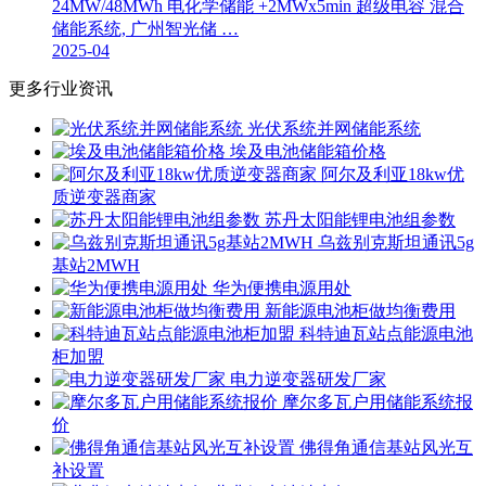
24MW/48MWh 电化学储能 +2MWx5min 超级电容 混合
储能系统, 广州智光储 …
2025-04
更多行业资讯
光伏系统并网储能系统
埃及电池储能箱价格
阿尔及利亚18kw优
质逆变器商家
苏丹太阳能锂电池组参数
乌兹别克斯坦通讯5g
基站2MWH
华为便携电源用处
新能源电池柜做均衡费用
科特迪瓦站点能源电池
柜加盟
电力逆变器研发厂家
摩尔多瓦户用储能系统报
价
佛得角通信基站风光互
补设置