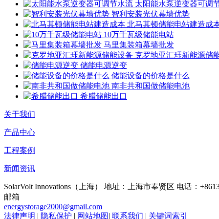
太阳能水泵逆变器可调
智利安装光伏幕墙优势
北马其顿储能电站建造成
10万千瓦级储能电站
马里集装箱幕墙批发
克罗地亚汇珏新能源储
储能电源逆变
储能设备的价格是什么
南非共和国做储能电池
希腊储能出口
关于我们
产品中心
工程案例
新闻资讯
SolarVolt Innovations（上海）
地址：上海市奉贤区
电话：+86138
邮箱
energystorage2000@gmail.com
法律声明
|
隐私保护
|
网站地图
|
联系我们
|
关键词索引