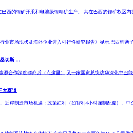
业务集中在巴西的锂矿开采和电池级锂精矿生产。 其在巴西的锂矿权区内
池行业市场现状及海外企业进入可行性研究报告》显示,巴西锂离子
桑切斯 …
能源合作深度磋商后（点这里）,又一家国家总统访华深化中巴能
三大赛道
、近岸制造市场机遇：政策红利（如智利4小时强制配储）、中企成