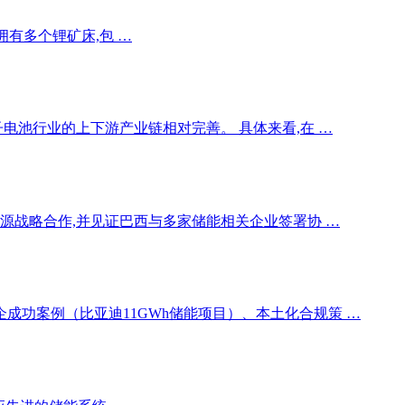
拥有多个锂矿床,包 …
电池行业的上下游产业链相对完善。 具体来看,在 …
源战略合作,并见证巴西与多家储能相关企业签署协 …
功案例（比亚迪11GWh储能项目）、本土化合规策 …