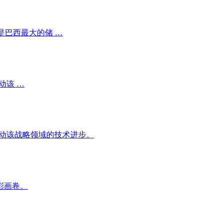
,是巴西最大的储 …
动该 …
推动该战略领域的技术进步。
彩画卷。