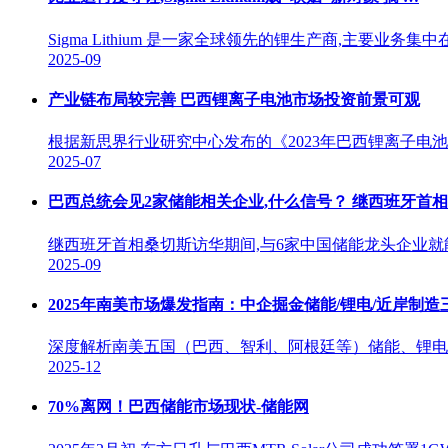
Sigma Lithium 是一家全球领先的锂生产商,主要
2025-09
产业链布局较完善 巴西锂离子电池市场投资前景可观
根据新思界行业研究中心发布的《2023年巴西锂离子电
2025-07
巴西总统会见2家储能相关企业,什么信号？ 继西班牙首相
继西班牙首相桑切斯访华期间,与6家中国储能龙头企业就
2025-09
2025年南美市场爆发指南：中企掘金储能/锂电/近岸制造
深度解析南美五国（巴西、智利、阿根廷等）储能、锂电
2025-12
70%离网！巴西储能市场现状-储能网