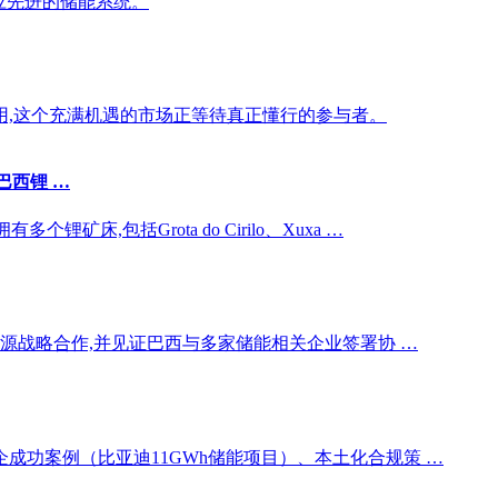
供应先进的储能系统。
应用,这个充满机遇的市场正等待真正懂行的参与者。
巴西锂 …
床,包括Grota do Cirilo、Xuxa …
源战略合作,并见证巴西与多家储能相关企业签署协 …
功案例（比亚迪11GWh储能项目）、本土化合规策 …