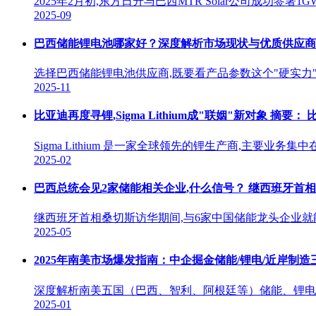
2025年2月初,东方日升与巴西MTR Solar公司成功
2025-09
巴西储能锂电池哪家好？深度解析市场现状与优质供应商
选择巴西储能锂电池供应商,既要看产品参数这个"硬实力
2025-11
比亚迪再度寻锂,Sigma Lithium成"联姻"新对象 
Sigma Lithium 是一家全球领先的锂生产商,主要业务集
2025-02
巴西总统会见2家储能相关企业,什么信号？ 继西班牙首相
继西班牙首相桑切斯访华期间,与6家中国储能龙头企业就
2025-05
2025年南美市场爆发指南：中企掘金储能/锂电/近岸制造
深度解析南美五国（巴西、智利、阿根廷等）储能、锂电
2025-01