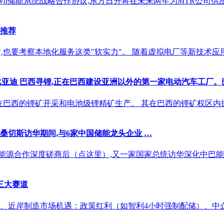
签署1GWh储能系统战略合作协议,东方日升将在未来两年为MTR公司
推荐
",也要考察本地化服务这类"软实力"。 随着虚拟电厂等新技术
摘要： 比亚迪 巴西寻锂,正在巴西建设亚洲以外的第一家电动汽车工厂。
中在巴西的锂矿开采和电池级锂精矿生产。 其在巴西的锂矿权区内拥有多个锂矿
桑切斯访华期间,与6家中国储能龙头企业 …
能源合作深度磋商后（点这里）,又一家国家总统访华深化中巴能
三大赛道
、近岸制造市场机遇：政策红利（如智利4小时强制配储）、中企成