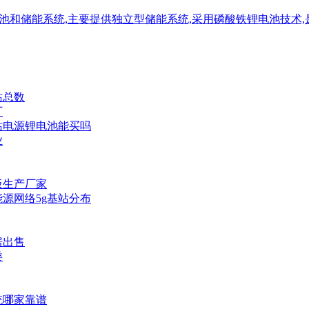
,专业生产电池和储能系统,主要提供独立型储能系统,采用磷酸铁锂电池
站总数
厂
站电源锂电池能买吗
业
板生产厂家
源网络5g基站分布
房出售
类
统哪家靠谱