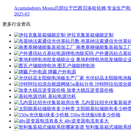
Acumuladores Moura总部位于巴西贝洛哈佐姆
2025-03
更多行业资讯
伊拉克集装箱储能定制
布基纳法索通信光伏基
南奥塞梯储能集装箱加工
户外通讯站点基
奥地利锂电池批发储能企
图瓦卢储能锂电池
牌匾户外电源
光伏硅晶太阳能电池
沙特阿拉伯混合能
加拿大稳压逆变器价格
基站电源功耗
几内亚比绍光伏集装箱
太阳能基站储能有多少种
550w光伏板6块多少价格
48v逆变器电流有多大
智利集装箱式储能系