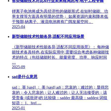
各类储能技术对比&行业未来格局思考-电子工程专辑
锂离子电池将成为具经济性的储能形式,在短时储能、功
率支撑等方面具有明显的优势； 如果资源约束和降本低
于预期,钠离子、液流电池将有广阔发展空间 。
2025-04
新型储能技术性能各异,适配不同应用场景
《新型储能技术性能各异,适配不同应用场景》： 每种储
能技术各具特色,在实际应用中,需要综合考虑各种储能技
术的特点（包括储能时长、能量密度、功率、响应时间
…
2025-09
sad是什么意思
sad： 英 [sæd] ； 美 [sæd] adj：悲哀的；难过的；显得悲
哀的；令人悲哀的；让人难过的；让人无法接受的；该
受责备 (或批评)的 比较级：sadder 最高级：saddest 词组
短语： 1、feel …
2025-01