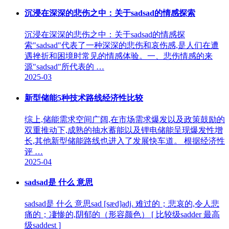
沉浸在深深的悲伤之中：关于sadsad的情感探索
沉浸在深深的悲伤之中：关于sadsad的情感探
索"sadsad"代表了一种深深的悲伤和哀伤感,是人们在遭
遇挫折和困境时常见的情感体验。一、悲伤情感的来
源"sadsad"所代表的 …
2025-03
新型储能5种技术路线经济性比较
综上,储能需求空间广阔,在市场需求爆发以及政策鼓励的
双重推动下,成熟的抽水蓄能以及锂电储能呈现爆发性增
长,其他新型储能路线也进入了发展快车道。 根据经济性
评 …
2025-04
sadsad是 什么 意思
sadsad是 什么 意思sad [sæd]adj. 难过的；悲哀的,令人悲
痛的；凄惨的,阴郁的（形容颜色） [ 比较级sadder 最高
级saddest ]