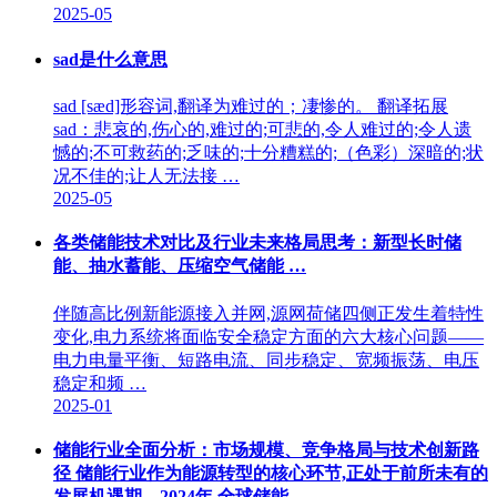
2025-05
sad是什么意思
sad [sæd]形容词,翻译为难过的；凄惨的。 翻译拓展
sad：悲哀的,伤心的,难过的;可悲的,令人难过的;令人遗
憾的;不可救药的;乏味的;十分糟糕的;（色彩）深暗的;状
况不佳的;让人无法接 …
2025-05
各类储能技术对比及行业未来格局思考：新型长时储
能、抽水蓄能、压缩空气储能 …
伴随高比例新能源接入并网,源网荷储四侧正发生着特性
变化,电力系统将面临安全稳定方面的六大核心问题——
电力电量平衡、短路电流、同步稳定、宽频振荡、电压
稳定和频 …
2025-01
储能行业全面分析：市场规模、竞争格局与技术创新路
径 储能行业作为能源转型的核心环节,正处于前所未有的
发展机遇期。2024年,全球储能 …