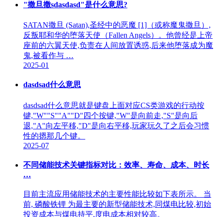
"撒旦撒sdasdasd"是什么意思?
SATAN撒旦 (Satan),圣经中的恶魔 [1]（或称魔鬼撒旦）,
反叛耶和华的堕落天使（Fallen Angels）。他曾经是上帝
座前的六翼天使,负责在人间放置诱惑,后来他堕落成为魔
鬼,被看作与 …
2025-01
dasdsad什么意思
dasdsad什么意思就是键盘上面对应CS类游戏的行动按
键,"W""S""A""D"四个按键,"W"是向前走,"S"是向后
退,"A"向左平移,"D"是向右平移,玩家玩久了之后会习惯
性的摁那几个键。
2025-07
不同储能技术关键指标对比：效率、寿命、成本、时长
…
目前主流应用储能技术的主要性能比较如下表所示。 当
前, 磷酸铁锂 为最主要的新型储能技术,同煤电比较,初始
投资成本与煤电持平,度电成本相对较高。