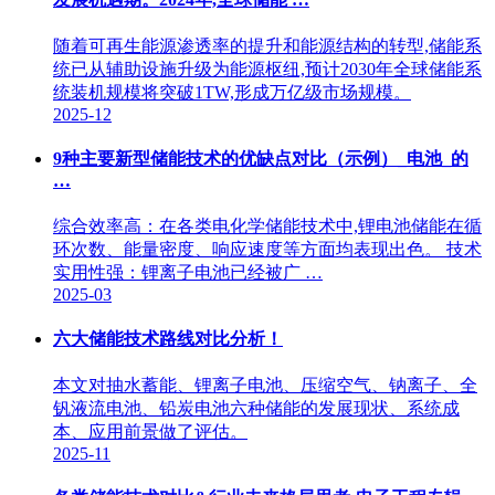
随着可再生能源渗透率的提升和能源结构的转型,储能系
统已从辅助设施升级为能源枢纽,预计2030年全球储能系
统装机规模将突破1TW,形成万亿级市场规模。
2025-12
9种主要新型储能技术的优缺点对比（示例）_电池_的
…
综合效率高：在各类电化学储能技术中,锂电池储能在循
环次数、能量密度、响应速度等方面均表现出色。 技术
实用性强：锂离子电池已经被广 …
2025-03
六大储能技术路线对比分析！
本文对抽水蓄能、锂离子电池、压缩空气、钠离子、全
钒液流电池、铅炭电池六种储能的发展现状、系统成
本、应用前景做了评估。
2025-11