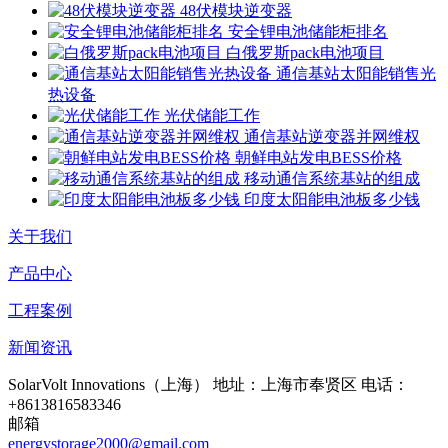
48伏模块逆变器
安全锂电池储能柜排名
白俄罗斯pack电池项目
通信基站太阳能销售光
热设备
光伏储能工作
通信基站逆变器并网维权
朝鲜电站发电BESS价格
移动通信系统基站的组成
印度太阳能电池板多少钱
关于我们
产品中心
工程案例
新闻资讯
SolarVolt Innovations（上海）
地址：上海市奉贤区
电话：
+8613816583346
邮箱
energystorage2000@gmail.com