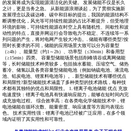
的发展将成为实现能源清洁化的关键。 发展储能不仅是长久
之计，更是当务之急。 从新能源浪潮谈起，为了贯彻实施新
发展理念以及碳达峰、碳中和目标的提出，我国的能源结构不
断调整优化，风光等可持续性能源的占比不断提升，但受地理
环境的影响，可持续性能源在时空上具有随机性、间歇性和波
动性的特点，直接并网运行会导致电力不稳定、不连续等一系
列问题的产生，将对电网产生较大冲击。. 储能有哪些类型?按
照时长要求的不同，储能的应用场景大致可以分为容量型
（≥4h）、能量型（约1～2h）、功率型（≤30min）和备用型
（≥15min）四类。 容量型储能场景包括削峰填谷或离网储能
等，长时储能技术种类较多，包括抽水蓄能、压缩空气、储热
蓄冷、储氢以及各类容量型储能电池（例如钠硫电池、液流电
池、铅炭电池、锂浆料电池等）。. 新型储能技术有哪些优点
和局限性?新型储能技术涵盖了多种类型的技术路线，每种技
术都有其独特的优点和局限性。 1. 锂离子电池储能 优点 充放
电速度快：锂离子电池具有快速响应能力，能够在短时间内完
成充放电过程。 综合效率高：在各类电化学储能技术中，锂
电池储能在循环次数、能量密度、响应速度等方面均表现出
色。 技术实用性强：锂离子电池已经被广泛应用，在多个领
域内证明了其实用性和可靠性。