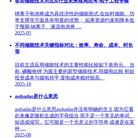
各类储能技术对比&行业未来格局思考-电子工程专辑
锂离子电池将成为具经济性的储能形式,在短时储能、功
率支撑等方面具有明显的优势； 如果资源约束和降本低
于预期,钠离子、液流电池将 …
2025-05
不同储能技术关键指标对比：效率、寿命、成本、时长
等
目前主流应用储能技术的主要性能比较如下表所示。 当
前, 磷酸铁锂 为最主要的新型储能技术,同煤电比较,初始
投资成本与煤电持平,度电成本相对较高。
2025-10
asdsadas是什么意思
asdsadas是什么意思asdsadas并没有明确的含义,因为它看
起来像是随机生成的字母组合,而不是一个常见的单词、
短语或缩写。它可能是一个无意义的字符串,或者是在某
种 …
2025-08