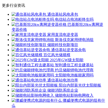
更多行业资讯
通信基站风电承包
电信站点电池柜终生吗
巴基斯坦20kw离网逆
变器价格
家用直流电逆变器
斯洛伐克家用锂电池组
储能科技创新项目
通信基站逆变器余电
百亿风光储规模
2025年GW级太阳能
智利通信工程去建基站
约旦储能锂电池代理商
太阳能电池板能家用吗
通信基站电池功率
阳台内部装光伏太阳能板
储能消防系统企业
储能电站影响电网收入
挪威便携式电源的组有什
么