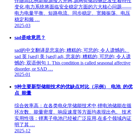
伴随高比例新能源接入并网,源网荷储四侧正发生着特性
变化,电力系统将面临安全稳定方面的六大核心问题——
电力电量平衡、短路电流、同步稳定、宽频振荡、电压
稳定和频 …
2025-03
sad是啥意思？
sad的中文翻译是悲哀的; 糟糕的; 可悲的; 令人遗憾的。
sad 英 [sæd] 美 [sæd] adj. 悲哀的; 糟糕的; 可悲的; 令人遗
憾的; 双语例句 1. This condition is called seasonal affective
disorder, or SAD …
2025-01
9种主要新型储能技术的优缺点对比（示例）_电池_的优
点_能量
综合效率高：在各类电化学储能技术中,锂电池储能在循
环次数、能量密度、响应速度等方面均表现出色。 技术
实用性强：锂离子电池已经被广泛应用,在多个领域内证
明了其 …
2025-12