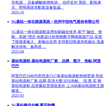
关电源 、后备磷酸铁锂电池、 动环监控 系统、配电单
元、照明系统等配套设备组成。
2025-10
5G基站一体化能源系统－杭州中恒电气股份有限公司
5G基站一体化能源柜采用创新融合技术,基于"融合、智
能、高效"理念,创新设计的智能数字网络能源产品,实现
了能源多输入、多输出应用,支持新旧电源并机输出,迅速
解决供电、备电容 …
2025-04
基站电源柜-基站电源柜厂家、品牌、图片、热帖-阿里
巴巴
阿里巴巴1688为您优选1527条基站电源柜热销货源,包括
基站电源柜厂家,品牌,高清大图,论坛热帖。 找,逛,买,挑
基站电源柜,品质爆款货源批发价,上1688基站电源柜主题
频道。
2025-03
5G基站建设全解,看完秒懂