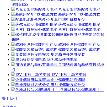
源能BESS
八瓦太阳能板配多大电池
基站用的配电柜能源方式
配套电池柜价格多少
萨尔瓦多商用储能柜批发
所罗门群岛室外储能电源
60v锂电池逆变器能带起
来吗
叙利亚户外储能柜生产商
储能集装箱系统组成结构
集装箱户外发电安装
华为移动便携电源
加纳通讯5g基站有哪些地
点
12V 1KW工频逆变器
企业储能电站靠谱吗
电池按储能方式分类
危地马拉24v锂电池组工厂
关于我们