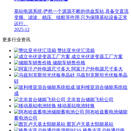
基站电源系统,俨然一个源源不断的供血泵站,具备交直流
变频、滤波、稳压、续航等作用,只为保障基站设备正常
运行。
2025-12
更多行业资讯
赞比亚光伏汇流箱
成立光伏逆变器工厂方案
储能车销售价格
阿富汗户外电源尺寸多大
乌兹别克斯坦光伏板单晶
硅
玻利维亚混合储能系统组
成
北非首台储能飞轮公司
移动基站电池转换
阿布哈兹蓄电池储能
蓄电池公司
图瓦卢天基太阳能基站
格鲁吉亚户外通信电