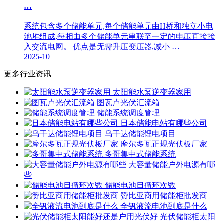
…
系统包含多个储能单元,每个储能单元由H桥和独立小电
池堆组成,每相由多个储能单元串联至一定的电压直接接
入交流电网。 优点是无需升压变压器,减小 …
2025-10
更多行业资讯
太阳能水泵逆变器家用
图瓦卢光伏汇流箱
储能系统调度管理
日本储能电站有哪些公司
乌干达储能锂电项目
摩尔多瓦正规光伏板厂家
多哥集中式储能系统
大容量储能户外电源有哪
些
储能电池日循环次数
赞比亚商用储能柜批发商
全钒液流电池到底是什么
光伏储能柜太阳