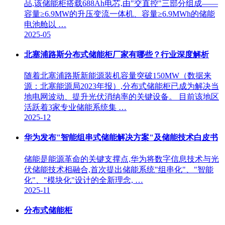
品,该储能柜搭载688Ah电芯,由"交直控"三部分组成——
容量≥6.9MW的升压变流一体机、容量≥6.9MWh的储能
电池舱以 …
2025-05
北塞浦路斯分布式储能柜厂家有哪些？行业深度解析
随着北塞浦路斯新能源装机容量突破150MW（数据来
源：北塞能源局2023年报）,分布式储能柜已成为解决当
地电网波动、提升光伏消纳率的关键设备。 目前该地区
活跃着3家专业储能系统集 …
2025-12
华为发布"智能组串式储能解决方案"及储能技术白皮书
储能是能源革命的关键支撑点,华为将数字信息技术与光
伏储能技术相融合,首次提出储能系统"组串化"、"智能
化"、"模块化"设计的全新理念, …
2025-11
分布式储能柜