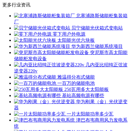
更多行业资讯
北塞浦路斯储能柜集装箱
厂
贝宁储能光伏箱式变电站
零下用户外电源
太阳能光伏六块板
华为新西兰储能系统项目
突尼斯市高太阳能
储能柜发电设备
几内亚比绍纯正弦波
逆变器220v
雅温得分布式储能
一百万的储能电池
250瓦用多大太阳能板
基站高频电源有哪些
华为刚果（金）光伏逆变
器
一片太阳能功率多少瓦
津巴布韦商用风力发电系
统