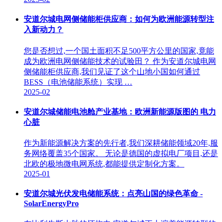
安道尔城电网侧储能柜供应商：如何为欧洲能源转型注
入新动力？
您是否想过,一个国土面积不足500平方公里的国家,竟能
成为欧洲电网侧储能技术的试验田？ 作为安道尔城电网
侧储能柜供应商,我们见证了这个山地小国如何通过
BESS（电池储能系统）实现 …
2025-02
安道尔城储能电池舱产业基地：欧洲新能源版图的 电力
心脏
作为新能源解决方案的先行者,我们深耕储能领域20年,服
务网络覆盖35个国家。 无论是德国的虚拟电厂项目,还是
北欧的极地微电网系统,都能提供定制化方案。
2025-01
安道尔城光伏发电储能系统：点亮山国的绿色革命 -
SolarEnergyPro