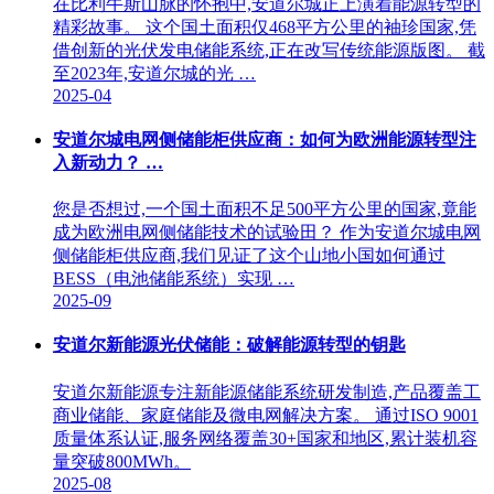
在比利牛斯山脉的怀抱中,安道尔城正上演着能源转型的
精彩故事。 这个国土面积仅468平方公里的袖珍国家,凭
借创新的光伏发电储能系统,正在改写传统能源版图。 截
至2023年,安道尔城的光 …
2025-04
安道尔城电网侧储能柜供应商：如何为欧洲能源转型注
入新动力？ …
您是否想过,一个国土面积不足500平方公里的国家,竟能
成为欧洲电网侧储能技术的试验田？ 作为安道尔城电网
侧储能柜供应商,我们见证了这个山地小国如何通过
BESS（电池储能系统）实现 …
2025-09
安道尔新能源光伏储能：破解能源转型的钥匙
安道尔新能源专注新能源储能系统研发制造,产品覆盖工
商业储能、家庭储能及微电网解决方案。 通过ISO 9001
质量体系认证,服务网络覆盖30+国家和地区,累计装机容
量突破800MWh。
2025-08