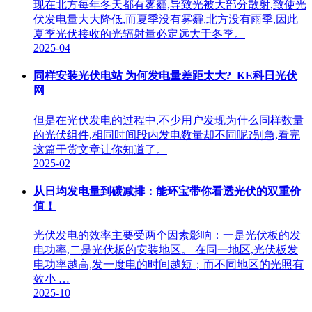
现在北方每年冬天都有雾霾,导致光被大部分散射,致使光
伏发电量大大降低,而夏季没有雾霾,北方没有雨季,因此
夏季光伏接收的光辐射量必定远大于冬季。
2025-04
同样安装光伏电站 为何发电量差距太大?_KE科日光伏
网
但是在光伏发电的过程中,不少用户发现为什么同样数量
的光伏组件,相同时间段内发电数量却不同呢?别急,看完
这篇干货文章让你知道了。
2025-02
从日均发电量到碳减排：能环宝带你看透光伏的双重价
值！
光伏发电的效率主要受两个因素影响：一是光伏板的发
电功率,二是光伏板的安装地区。 在同一地区,光伏板发
电功率越高,发一度电的时间越短；而不同地区的光照有
效小 …
2025-10