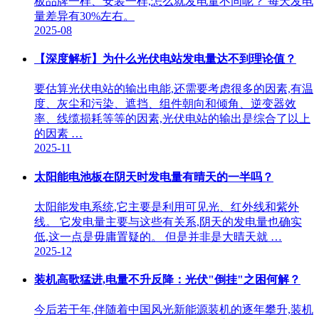
板品牌一样、安装一样,怎么就发电量不同呢？ 每天发电
量差异有30%左右。
2025-08
【深度解析】为什么光伏电站发电量达不到理论值？
要估算光伏电站的输出电能,还需要考虑很多的因素,有温
度、灰尘和污染、遮挡、组件朝向和倾角、逆变器效
率、线缆损耗等等的因素,光伏电站的输出是综合了以上
的因素 …
2025-11
太阳能电池板在阴天时发电量有晴天的一半吗？
太阳能发电系统,它主要是利用可见光、红外线和紫外
线。 它发电量主要与这些有关系,阴天的发电量也确实
低,这一点是毋庸置疑的。 但是并非是大晴天就 …
2025-12
装机高歌猛进,电量不升反降：光伏"倒挂"之困何解？
今后若干年,伴随着中国风光新能源装机的逐年攀升,装机