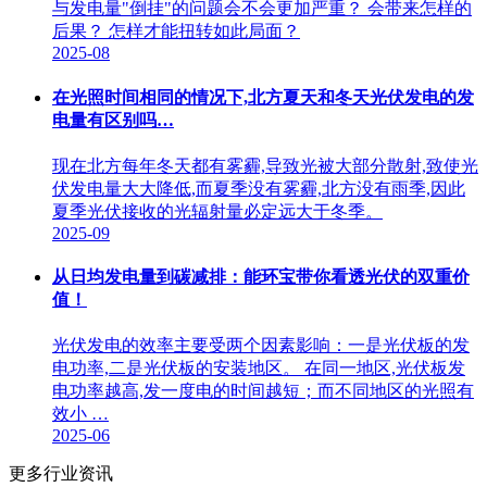
与发电量"倒挂"的问题会不会更加严重？ 会带来怎样的
后果？ 怎样才能扭转如此局面？
2025-08
在光照时间相同的情况下,北方夏天和冬天光伏发电的发
电量有区别吗…
现在北方每年冬天都有雾霾,导致光被大部分散射,致使光
伏发电量大大降低,而夏季没有雾霾,北方没有雨季,因此
夏季光伏接收的光辐射量必定远大于冬季。
2025-09
从日均发电量到碳减排：能环宝带你看透光伏的双重价
值！
光伏发电的效率主要受两个因素影响：一是光伏板的发
电功率,二是光伏板的安装地区。 在同一地区,光伏板发
电功率越高,发一度电的时间越短；而不同地区的光照有
效小 …
2025-06
更多行业资讯