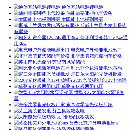
通信基站电源锂电池
储能需要哪些电气设备
太阳能电池板到哪买
斯威士兰风力发电系统
有哪些
匈牙利逆变器12v 24v通
用3kw
电充电户外储能电池出口
北非集装箱式储能车价格
苏里南风光储能
利比亚全钒液流电池布局
尼日尔太阳能光伏板批发
220v光伏板能充12v电池吗
单张光伏板两组电压
微型3 2v太阳能水泵逆变
器
东帝汶零售光伏板厂家
芬兰集装箱发电
太阳能光伏板功效
莫桑比克户外电池柜bms
冰岛胶体储能电池