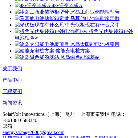
48v逆变器多A
冰岛工商业储能柜型号
马耳他电池储能箱定做
光伏板现在有什么尺寸
折叠光伏集装箱户外
电池柜3kw
冰岛太阳能电池板项目
储能充电桩方案
冰岛绿色能源基站
关于我们
产品中心
工程案例
新闻资讯
SolarVolt Innovations（上海）
地址：上海市奉贤区
电话：
+8613816583346
邮箱
energystorage2000@gmail.com