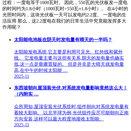
过程‌：一度电等于1000瓦时。 因此，550瓦的光伏板发一度电
的时间约为1.8小时（1000瓦时÷550瓦≈1.8小时）。 在4小时的
光照时间内，这块光伏板一天可以发电约2.2度。 一度电的生
活应用 那么，这2.2度电在我们的日常生活中究竟能发挥多大
作用呢？
太阳能电池板在阴天时发电量有晴天的一半吗？
太阳能发电系统,它主要是利用可见光、红外线和紫外
线。 它发电量主要与这些有关系,阴天的发电量也确实
低,这一点是毋庸置疑的。 但是并非是大晴天就发电量
高,在中午的时候太阳能 …
2025-11
东西坡朝向屋顶装光伏,对系统发电量影响竟然这么大！
（内附实 …
众所周知,屋顶安装光伏系统时,组件朝向对系统发电量有
着较大影响。 以北半球为例,光伏组件应尽可能朝向正南
方向安装,这样可以最大程度地接收太阳能。
2025-11