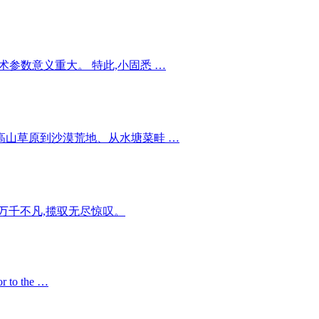
参数意义重大。 特此,小固悉 …
从高山草原到沙漠荒地、从水塘菜畦 …
熠万千不凡,揽驭无尽惊叹。
or to the …