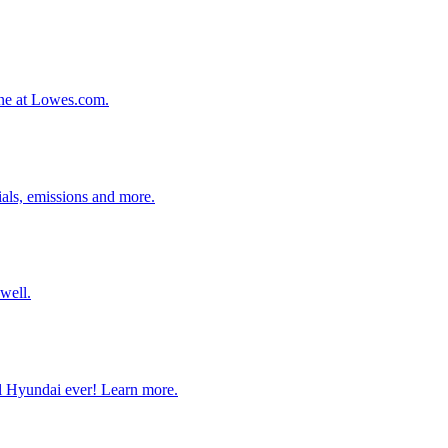
line at Lowes.com.
ials, emissions and more.
 well.
l Hyundai ever! Learn more.