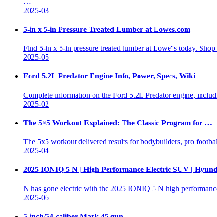
…
2025-03
5-in x 5-in Pressure Treated Lumber at Lowes.com
Find 5-in x 5-in pressure treated lumber at Lowe''s today. Shop
2025-05
Ford 5.2L Predator Engine Info, Power, Specs, Wiki
Complete information on the Ford 5.2L Predator engine, includin
2025-02
The 5×5 Workout Explained: The Classic Program for …
The 5x5 workout delivered results for bodybuilders, pro football
2025-04
2025 IONIQ 5 N | High Performance Electric SUV | Hyun
N has gone electric with the 2025 IONIQ 5 N high performance
2025-06
5-inch/54-caliber Mark 45 gun