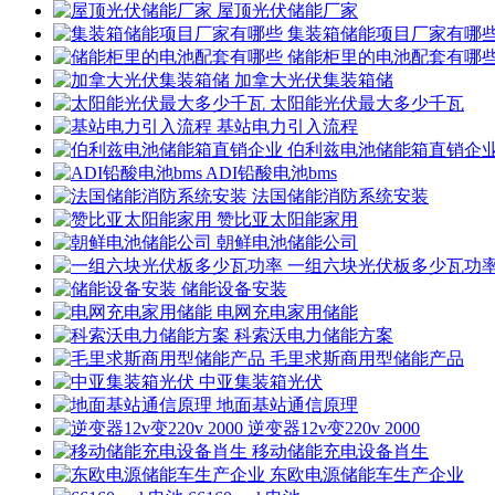
屋顶光伏储能厂家
集装箱储能项目厂家有哪
储能柜里的电池配套有哪
加拿大光伏集装箱储
太阳能光伏最大多少千瓦
基站电力引入流程
伯利兹电池储能箱直销企
ADI铅酸电池bms
法国储能消防系统安装
赞比亚太阳能家用
朝鲜电池储能公司
一组六块光伏板多少瓦功
储能设备安装
电网充电家用储能
科索沃电力储能方案
毛里求斯商用型储能产品
中亚集装箱光伏
地面基站通信原理
逆变器12v变220v 2000
移动储能充电设备肖生
东欧电源储能车生产企业