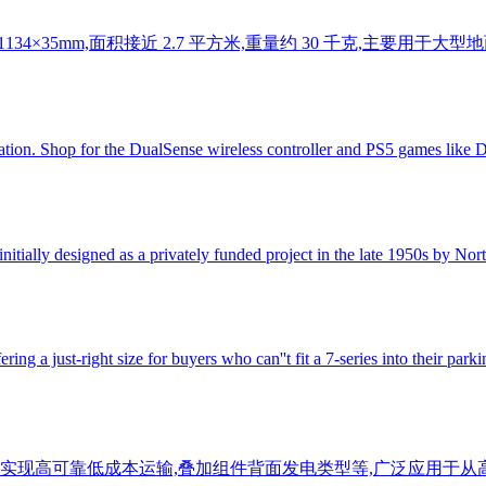
34×35mm,面积接近 2.7 平方米,重量约 30 千克,主要
ation. Shop for the DualSense wireless controller and PS5 games like 
t initially designed as a privately funded project in the late 1950s by N
ng a just-right size for buyers who can''t fit a 7-series into their parki
技术实现高可靠低成本运输,叠加组件背面发电类型等,广泛应用于从高