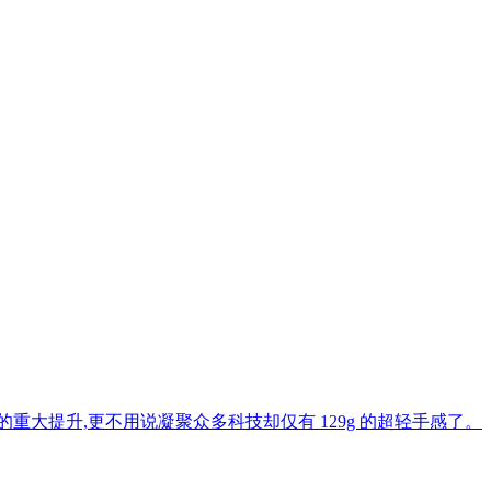
重大提升,更不用说凝聚众多科技却仅有 129g 的超轻手感了。