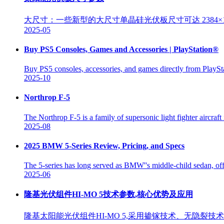
大尺寸：一些新型的大尺寸单晶硅光伏板尺寸可达 2384×11
2025-05
Buy PS5 Consoles, Games and Accessories | PlayStation®
Buy PS5 consoles, accessories, and games directly from PlaySt
2025-10
Northrop F-5
The Northrop F-5 is a family of supersonic light fighter aircraf
2025-08
2025 BMW 5-Series Review, Pricing, and Specs
The 5-series has long served as BMW''s middle-child sedan, offeri
2025-06
隆基光伏组件HI-MO 5技术参数,核心优势及应用
隆基太阳能光伏组件HI-MO 5,采用掺镓技术、无隐裂