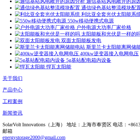
通信基站风电敞开的原
通信绿色基站整流模块配
利比亚全套光伏太阳能系
550w移动便携式电源
户外电源大功率厂家价格
太阳能板和光伏是一样的
双面太阳能板发电
斯里兰卡太阳能离网储
400kw逆变器接入电网电压
5g基站配电箱内设备
悍瓦太阳能
关于我们
产品中心
工程案例
新闻资讯
SolarVolt Innovations（上海）
地址：上海市奉贤区
电话：+86138
邮箱
energystorage2000@gmail.com