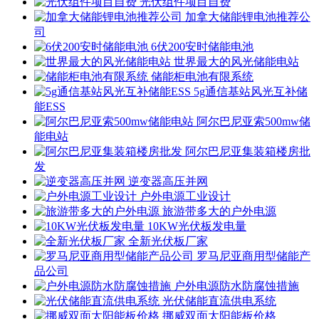
光伏组件项目自费
加拿大储能锂电池推荐公
司
6伏200安时储能电池
世界最大的风光储能电站
储能柜电池有限系统
5g通信基站风光互补储
能ESS
阿尔巴尼亚索500mw储
能电站
阿尔巴尼亚集装箱楼房批
发
逆变器高压并网
户外电源工业设计
旅游带多大的户外电源
10KW光伏板发电量
全新光伏板厂家
罗马尼亚商用型储能产
品公司
户外电源防水防腐蚀措施
光伏储能直流供电系统
挪威双面太阳能板价格