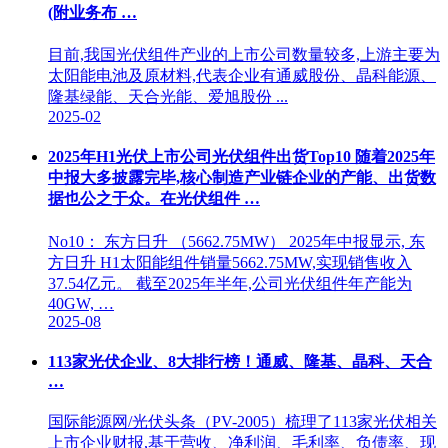
(附业务布 …
目前,我国光伏组件产业的上市公司数量较多,上游主要为
太阳能电池及原材料,代表企业有通威股份、晶科能源、
隆基绿能、天合光能、爱旭股份 ...
2025-02
2025年H1光伏上市公司光伏组件出货Top10 随着2025年
中报大多披露完毕,核心制造产业链企业的产能、出货数
据也公之于众。在光伏组件 …
No10： 东方日升 （5662.75MW） 2025年中报显示, 东
方日升 H1太阳能组件销量5662.75MW,实现销售收入
37.54亿元。 截至2025年半年,公司光伏组件年产能为
40GW, …
2025-08
113家光伏企业、8大排行榜！通威、隆基、晶科、天合
…
国际能源网/光伏头条（PV-2005）梳理了113家光伏相关
上市企业财报,基于营收、净利润、毛利率、负债率、现