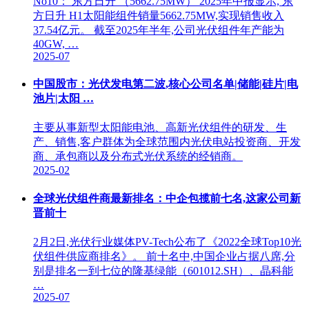
No10： 东方日升 （5662.75MW） 2025年中报显示, 东
方日升 H1太阳能组件销量5662.75MW,实现销售收入
37.54亿元。 截至2025年半年,公司光伏组件年产能为
40GW, …
2025-07
中国股市：光伏发电第二波,核心公司名单|储能|硅片|电
池片|太阳 …
主要从事新型太阳能电池、高新光伏组件的研发、生
产、销售,客户群体为全球范围内光伏电站投资商、开发
商、承包商以及分布式光伏系统的经销商。
2025-02
全球光伏组件商最新排名：中企包揽前七名,这家公司新
晋前十
2月2日,光伏行业媒体PV-Tech公布了《2022全球Top10光
伏组件供应商排名》。 前十名中,中国企业占据八席,分
别是排名一到七位的隆基绿能（601012.SH）、晶科能
…
2025-07