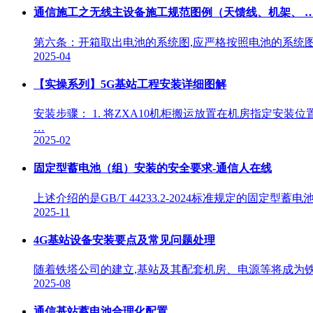
通信施工之无线主设备施工规范图例（天馈线、机架、 
第六条：开箱取出电池的系统图,应严格按照电池的系统图
2025-04
【实操系列】5G基站工程安装详细图解
安装步骤： 1. 将ZXA10机柜搬运放置在机房指定安装
…
2025-02
固定型蓄电池（组）安装的安全要求-通信人在线
上述介绍的是GB/T 44233.2-2024标准规定的
2025-11
4G基站设备安装要点及常见问题处理
随着铁塔公司的建立,基站及其配套机房、电源等将成为
2025-08
通信基站蓄电池合理化配置