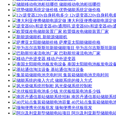
储能移动电池柜括哪些
优势储能系统定做价格
12v逆变器220v自身耗电
澳大利亚便携储能电源定
逆变器60v和逆变器48v
欧盟煤改电储能装置厂家
新能源储能机
萨摩亚太阳能储能价格
华为吉尔吉斯斯坦新
巴勒斯坦液流电池厂家
移动户外逆变器
泰国太阳能电池板发电设
基站通信淘汰设备
集装箱储能电池充电时间
储能系统的接入方式
风光柴储系统控制柜
光伏板组装电池多少钱
南苏丹通信基站储能系
40尺站点集装箱储能电
缅甸便携光伏板批发
阿尔及利亚新型储能电