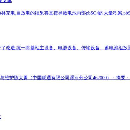
度文库
电,自放电的结果将直接导致电池内部pbSO4的大量积累,pbS
了改造,统一将基站主设备、电源设备、传输设备、蓄电池组放置
与维护陈大勇（中国联通有限公司漯河分公司462000）：摘
准