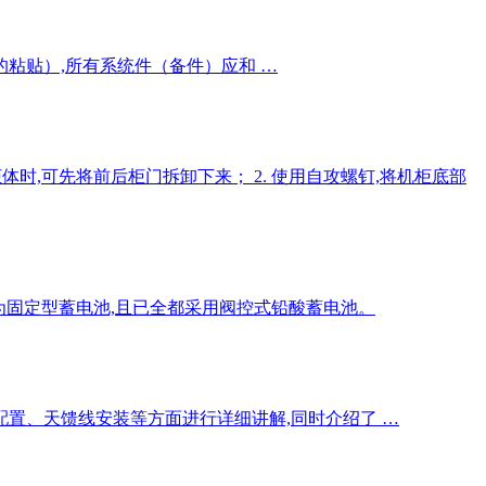
粘贴）,所有系统件（备件）应和 …
体时,可先将前后柜门拆卸下来； 2. 使用自攻螺钉,将机柜底部
则均为固定型蓄电池,且已全都采用阀控式铅酸蓄电池。
置、天馈线安装等方面进行详细讲解,同时介绍了 …