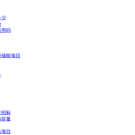
多少
做
通用吗
能储能项目
备
统招标
池容量
站项目