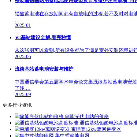
移动通信基站用蓄电池使用规范及日常维护注意事项_百
铅酸蓄电池在存放期间都有自放电的过程,若不及时对电池补充
…
2025-01
5G基站建设全解,看完秒懂
从这张图可以看到,所有设备都为了满足室外安装环境进行
2025-06
浅谈基站蓄电池安装与维护
中国通信学会第五届学术年会论文集浅谈基站蓄电池安装
了浅 …
2025-09
更多行业资讯
储能光伏电站的价格
通信基站铅酸电池高度标
柬埔寨12kw离网逆变器
集中式储能电网