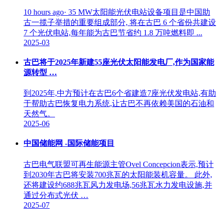
10 hours ago· 35 MW太阳能光伏电站设备项目是中国助
古一揽子举措的重要组成部分, 将在古巴 6 个省份共建设
7 个光伏电站,每年能为古巴节省约 1.8 万吨燃料即 ...
2025-03
古巴将于2025年新建55座光伏太阳能发电厂,作为国家能
源转型 …
到2025年,中方预计在古巴6个省建造7座光伏发电站,有助
于帮助古巴恢复电力系统,让古巴不再依赖美国的石油和
天然气。
2025-06
中国储能网 -国际储能项目
古巴电气联盟可再生能源主管Ovel Concepcion表示,预计
到2030年古巴将安装700兆瓦的太阳能装机容量。 此外,
还将建设约688兆瓦风力发电场,56兆瓦水力发电设施,并
通过分布式光伏 …
2025-07