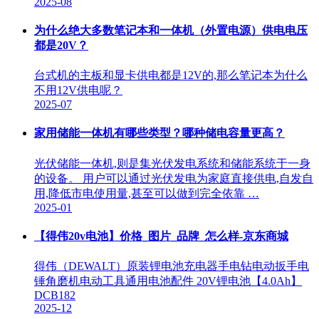
2025-08
为什么绝大多数笔记本和一体机（外置电源）供电电压
都是20V？
台式机的主板和显卡供电都是12V的,那么笔记本为什么
不用12V供电呢？
2025-07
家用储能一体机有哪些类型？哪种储电容量更高？
光伏储能一体机,则是集光伏发电系统和储能系统于一身
的设备。 用户可以通过光伏发电为家庭直接供电,自发自
用,降低市电使用量,甚至可以做到完全依靠 …
2025-01
【得伟20v电池】价格_图片_品牌_怎么样-京东商城
得伟（DEWALT）原装锂电池充电器手电钻电动扳手电
锤角磨机电动工具通用电池配件 20V锂电池【4.0Ah】
DCB182
2025-12