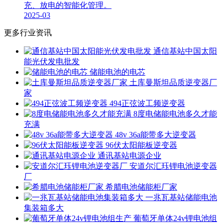
充、放电的智能化管理。
2025-03
更多行业资讯
通信基站中国太阳
能光伏发电批发
储能电池的电芯
土库曼斯坦品质逆变器厂
家
494正弦波工频逆变器
8度电储能电池多久才能
充满
48v 36a能带多大逆变器
96伏太阳能板逆变器
通讯基站电源企业
安道尔汇珏锂电池逆变器
厂
希腊电池储能柜厂家
一兆瓦基站储能电池
集装箱多大
葡萄牙单体24v锂电池组