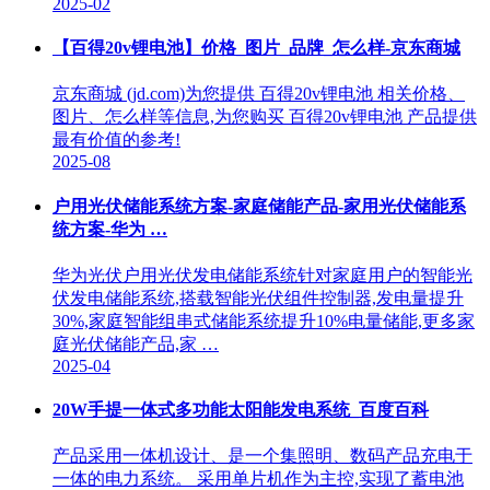
2025-02
【百得20v锂电池】价格_图片_品牌_怎么样-京东商城
京东商城 (jd.com)为您提供 百得20v锂电池 相关价格、
图片、怎么样等信息,为您购买 百得20v锂电池 产品提供
最有价值的参考!
2025-08
户用光伏储能系统方案-家庭储能产品-家用光伏储能系
统方案-华为 …
华为光伏户用光伏发电储能系统针对家庭用户的智能光
伏发电储能系统,搭载智能光伏组件控制器,发电量提升
30%,家庭智能组串式储能系统提升10%电量储能,更多家
庭光伏储能产品,家 …
2025-04
20W手提一体式多功能太阳能发电系统_百度百科
产品采用一体机设计、是一个集照明、数码产品充电于
一体的电力系统。 采用单片机作为主控,实现了蓄电池