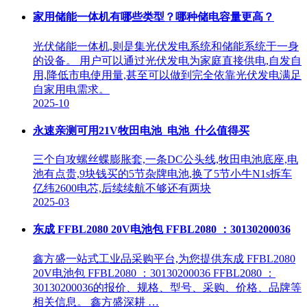
家用储能一体机有哪些类型？哪种储电容量更高？
光伏储能一体机,则是集光伏发电系统和储能系统于一身
的设备。 用户可以通过光伏发电为家庭直接供电,自发自
用,降低市电使用量,甚至可以做到完全依靠光伏发电满足
自家用电需求。
2025-10
永速亲测可用21V牧田电池_电池_什么值得买
三个自攻螺丝蝶膨胀套,一条DC公头线,牧田电池底座,电
池有点贵,9块钱买的5节杂牌电池,换了5节小牛N1s拆车
亿纬2600电芯,后续续航不够还有两块
2025-03
东成 FFBL2080 20V电池包 FFBL2080 ：30130200036
鑫方盛一站式工业品采购平台,为您提供东成 FFBL2080
20V电池包 FFBL2080 ：30130200036 FFBL2080 ：
30130200036的报价、规格、型号、采购、价格、品牌等
相关信息。 鑫方盛深耕 …