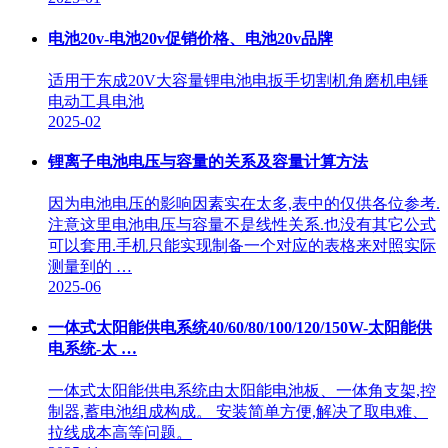
电池20v-电池20v促销价格、电池20v品牌
适用于东成20V大容量锂电池电扳手切割机角磨机电锤
电动工具电池
2025-02
锂离子电池电压与容量的关系及容量计算方法
因为电池电压的影响因素实在太多,表中的仅供各位参考.
注意这里电池电压与容量不是线性关系.也没有其它公式
可以套用.手机只能实现制备一个对应的表格来对照实际
测量到的 …
2025-06
一体式太阳能供电系统40/60/80/100/120/150W-太阳能供
电系统-太 …
一体式太阳能供电系统由太阳能电池板、一体角支架,控
制器,蓄电池组成构成。 安装简单方便,解决了取电难、
拉线成本高等问题。