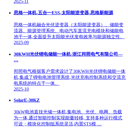
2025-11
思格一体机-五合一ESS-太阳能逆变器-思格新能源
思格一体机融合光伏逆变器（太阳能逆变器）、储能变
流器、能源管理系统、电动汽车直流充电模块和储能电
池于一体,全面提升太阳能光伏发电效率与能源独立性。
2025-09
30KWH光伏锂电储能一体机-浙江邦照电气有限公司—
…
邦照电气根据客户需求设计了30KWH光伏锂电储能一体
机,集成了锂电电池管理系统,光伏充电控制系统和交流充
电系统的特点于一体。
2025-10
SolarE-30KZ
30kW电池直挂光储一体机,集电池、光伏、电网、负载
为一体,通过智能控制实现能量转移, 支持多种运行模式
可设；模块化控制组系统灵活,内置STS模 …