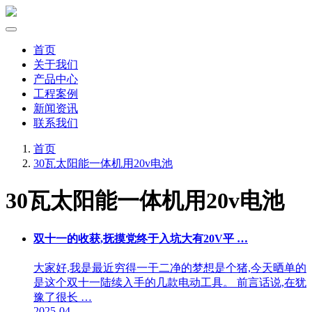
首页
关于我们
产品中心
工程案例
新闻资讯
联系我们
首页
30瓦太阳能一体机用20v电池
30瓦太阳能一体机用20v电池
双十一的收获,抚摸党终于入坑大有20V平 …
大家好,我是最近穷得一干二净的梦想是个猪,今天晒单的
是这个双十一陆续入手的几款电动工具。 前言话说,在犹
豫了很长 …
2025-04