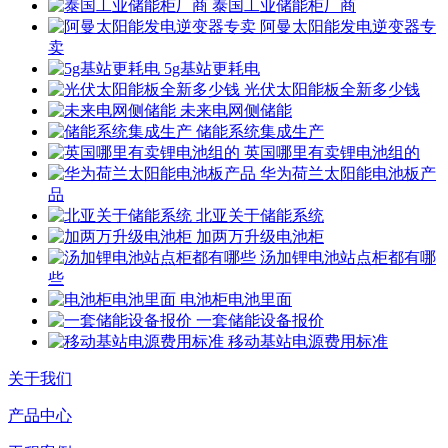
泰国工业储能柜厂商
阿曼太阳能发电逆变器专
卖
5g基站更耗电
光伏太阳能板全新多少钱
未来电网侧储能
储能系统集成生产
英国哪里有卖锂电池组的
华为荷兰太阳能电池板产
品
北亚关于储能系统
加两万升级电池柜
汤加锂电池站点柜都有哪
些
电池柜电池里面
一套储能设备报价
移动基站电源费用标准
关于我们
产品中心