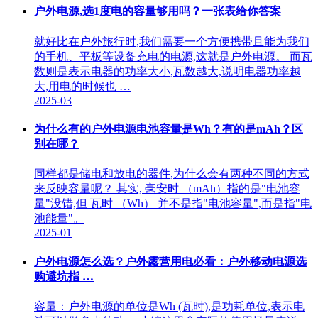
户外电源,选1度电的容量够用吗？一张表给你答案
就好比在户外旅行时,我们需要一个方便携带且能为我们
的手机、平板等设备充电的电源,这就是户外电源。 而瓦
数则是表示电器的功率大小,瓦数越大,说明电器功率越
大,用电的时候也 …
2025-03
为什么有的户外电源电池容量是Wh？有的是mAh？区
别在哪？
同样都是储电和放电的器件,为什么会有两种不同的方式
来反映容量呢？ 其实, 毫安时 （mAh）指的是"电池容
量"没错,但 瓦时 （Wh） 并不是指"电池容量",而是指"电
池能量"。
2025-01
户外电源怎么选？户外露营用电必看：户外移动电源选
购避坑指 …
容量：户外电源的单位是Wh (瓦时),是功耗单位,表示电