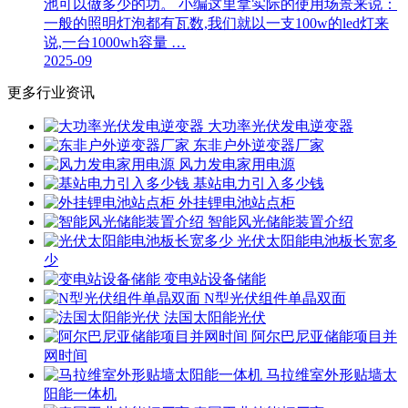
池可以做多少的功。 小编这里拿实际的使用场景来说：
一般的照明灯泡都有瓦数,我们就以一支100w的led灯来
说,一台1000wh容量 …
2025-09
更多行业资讯
大功率光伏发电逆变器
东非户外逆变器厂家
风力发电家用电源
基站电力引入多少钱
外挂锂电池站点柜
智能风光储能装置介绍
光伏太阳能电池板长宽多
少
变电站设备储能
N型光伏组件单晶双面
法国太阳能光伏
阿尔巴尼亚储能项目并
网时间
马拉维室外形贴墙太
阳能一体机