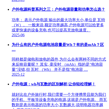
户外电源科普系列之三：户外电源容量和功率怎么选？
功率： 表示户外电源 输出的最大功率大小,单位是 瓦特
（W）。 一般来说,额定功率越高,户外电源可以给更多
或更快速的设备充电,也可以提高充放电速度。
2025-06
为什么有的户外电源电池容量是Wh？有的是mAh？区
…
同样都是储电和放电的器件,为什么会有两种不同的方式
来反映容量呢？ 其实, 毫安时 （mAh）指的是"电池容
量"没错,但 瓦时 （Wh） 并不是指"电池容 …
2025-12
户外电源：wh与瓦数的区别解析,让你轻松理解！
就好比在户外旅行时,我们需要一个方便携带且能为我们
的手机、平板等设备充电的电源,这就是户外电源。 而瓦
数则是表示电器的功率大小,瓦数越大,说明电器功率越