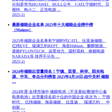
分别是华为HUAWEI、BULL公牛、CATL宁德时代、贝
视特、电小二、正浩电源 …
2025-11
最新储能企业名单 2025年十大储能企业榜中榜
（Maigoo）
2025年储能企业名单有宁德时代CATL、比亚迪储能、
亿纬EVE、瑞浦兰钧REPT、海辰Hithium、鹏辉能源、
派能PYLONTECH、远景动力、国轩高科、南都电源
NARADA等,排序不分先 …
2025-11
2024年储能出货量排名！宁德、双登、科华、阳光电
源、中车、奇点分列榜首 2025年4月10日,由中关村 储能
…
2024年度,全球市场中,储能电池（不含基站/数据中心备
电类电池）出货量排名前十位的中国企业,依次为： 宁德
时代 、亿纬储能、海辰储能、 比亚迪 、 瑞浦兰钧 、 中
创新 …