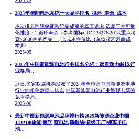
2025-12
2025年储能电池系统十大品牌排名_循环_寿命_成本
本次排名围绕储能系统集成商的真实诉求,选取三大可量
化维度：1.循环寿命（参考国标GB/T 36276-2018,重点考
察≥6000次的产品）；2.成本性价比（单位循环寿命成
本,即 …
2025-05
2025年中国新能源电池行业排名分析：远景动力崛起,行
业格局 …
近日,多家权威机构发布了2024年全球及中国新能源电池
行业的相关数据与排名,中国新能源电池行业呈现出新的
竞争格局。
2025-06
最新中国新能源电池品牌排行榜2025新能源企业中国
TOP10|储能|南孚|蓄电池|磷酸铁|超级工厂|锂离子电
池…