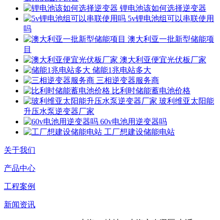
锂电池该如何选择逆变器
5v锂电池组可以串联使用
吗
澳大利亚一批新型储能项
目
澳大利亚便宜光伏板厂家
储能1兆电站多大
三相逆变器服务商
比利时储能蓄电池价格
玻利维亚太阳能
升压水泵逆变器厂家
60v电池用逆变器吗
工厂想建设储能电站
关于我们
产品中心
工程案例
新闻资讯