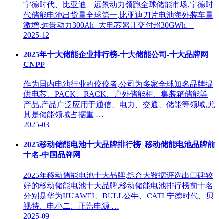
宁德时代、比亚迪、远景动力领跑全球储能市场,宁德时
代储能电池出货量全球第一,比亚迪刀片电池海外装车量
激增,远景动力300Ah+大电芯累计交付超30GWh。
2025-12
2025年十大储能企业排行榜-十大储能公司-十大品牌网
CNPP
作为国内电池行业的佼佼者,公司为多家全球知名品牌提
供电芯、PACK、RACK、户外储能柜、集装箱储能等
产品,产品广泛应用于通信、电力、交通、储能等领域,尤
其是储能领域占据重 …
2025-03
2025移动储能电池十大品牌排行榜_移动储能电池品牌前
十名-中国品牌网
2025年移动储能电池十大品牌,综合大数据评选出口碑较
好的移动储能电池十大品牌,移动储能电池排行榜前十名
分别是华为HUAWEI、BULL公牛、CATL宁德时代、贝
视特、电小二、正浩电源 …
2025-09