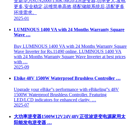
全新华为SUN2000-150K-MG0-ZH逆变器,功率更大,发电
更多,安全稳定,运维简单高效,搭配储能系统后,适配更多
环境需求。
2025-01
LUMINOUS 1400 VA with 24 Months Warranty Square
Wave …
Buy LUMINOUS 1400 VA with 24 Months Warranty Square
Wave Inverter for Rs.11490 online. LUMINOUS 1400 VA
with 24 Months Warranty Square Wave Inverter at best prices
with …
2025-09
Ebike 48V 1500W Waterproof Brushless Controller …
Upgrade your eBike''s performance with eBikeling''s 48V
1500W Waterproof Brushless Controller. Featuring
LED/LCD indicators for enhanced clarity. …
2025-07
大功率逆变器1500W12V24V48V正弦波逆变电源家用太
阳能发电逆变器 …