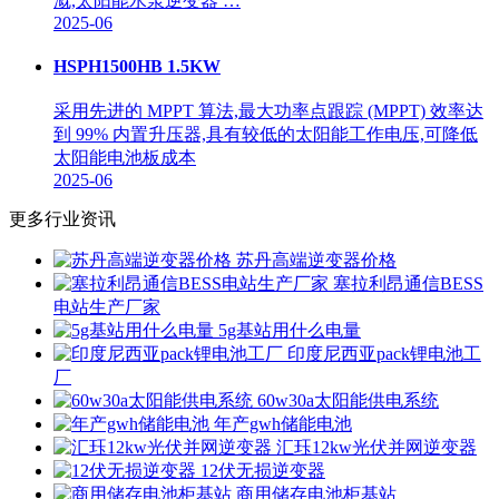
溉,太阳能水泵逆变器 …
2025-06
HSPH1500HB 1.5KW
采用先进的 MPPT 算法,最大功率点跟踪 (MPPT) 效率达
到 99% 内置升压器,具有较低的太阳能工作电压,可降低
太阳能电池板成本
2025-06
更多行业资讯
苏丹高端逆变器价格
塞拉利昂通信BESS
电站生产厂家
5g基站用什么电量
印度尼西亚pack锂电池工
厂
60w30a太阳能供电系统
年产gwh储能电池
汇珏12kw光伏并网逆变器
12伏无损逆变器
商用储存电池柜基站