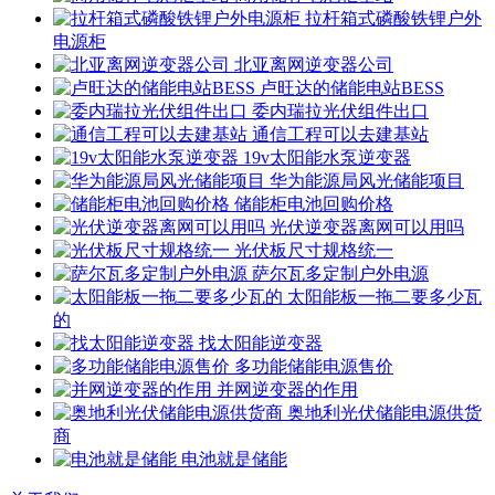
拉杆箱式磷酸铁锂户外
电源柜
北亚离网逆变器公司
卢旺达的储能电站BESS
委内瑞拉光伏组件出口
通信工程可以去建基站
19v太阳能水泵逆变器
华为能源局风光储能项目
储能柜电池回购价格
光伏逆变器离网可以用吗
光伏板尺寸规格统一
萨尔瓦多定制户外电源
太阳能板一拖二要多少瓦
的
找太阳能逆变器
多功能储能电源售价
并网逆变器的作用
奥地利光伏储能电源供货
商
电池就是储能