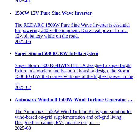
2025-01
1500W 12V Pure Sine Wave Inverter
The REDARC 1500W Pure Sine Wave Inverter is essential
for powering 240-volt equipment. Draw real power from a
12-volt battery while on the road.
2025-06
Super Storm1500 RGBW-Intella System
Super Storm1500 RGBWINTELLA designed a super bright
fixture in a modern and beautiful housing design, the Storm
1500 RGBW that comes with one of the highest power in the
…
2025-02
Automaxx Windmill 1500W Wind Turbine Generator …
The Automaxx 1500W Wind Turbine Kit is your solution for
wind-based on-grid supplementation and off-grid living.
Designed for cabins, RVs, marine use, or …
2025-08