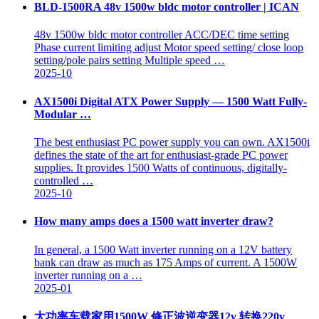
BLD-1500RA 48v 1500w bldc motor controller | ICAN
48v 1500w bldc motor controller ACC/DEC time setting
Phase current limiting adjust Motor speed setting/ close loop
setting/pole pairs setting Multiple speed …
2025-10
AX1500i Digital ATX Power Supply — 1500 Watt Fully-
Modular …
The best enthusiast PC power supply you can own. AX1500i
defines the state of the art for enthusiast-grade PC power
supplies. It provides 1500 Watts of continuous, digitally-
controlled …
2025-10
How many amps does a 1500 watt inverter draw?
In general, a 1500 Watt inverter running on a 12V battery
bank can draw as much as 175 Amps of current. A 1500W
inverter running on a …
2025-01
大功率车载家用1500W 修正波逆变器12v 转换220v