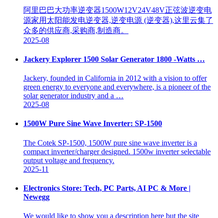
阿里巴巴大功率逆变器1500W12V24V48V正弦波逆变电
源家用太阳能发电逆变器,逆变电源 (逆变器),这里云集了
众多的供应商,采购商,制造商。
2025-08
Jackery Explorer 1500 Solar Generator 1800 -Watts …
Jackery, founded in California in 2012 with a vision to offer
green energy to everyone and everywhere, is a pioneer of the
solar generator industry and a …
2025-08
1500W Pure Sine Wave Inverter: SP-1500
The Cotek SP-1500, 1500W pure sine wave inverter is a
compact inverter/charger designed. 1500w inverter selectable
output voltage and frequency.
2025-11
Electronics Store: Tech, PC Parts, AI PC & More |
Newegg
We would like to show you a description here but the site