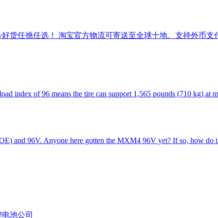
96v好货任挑任选！ 淘宝官方物流可寄送至全球十地、支持外币
 load index of 96 means the tire can support 1,565 pounds (710 kg) at 
s OE) and 96V. Anyone here gotten the MXM4 96V yet? If so, how do t
锂电池公司