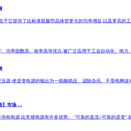
解
 的优势在于它提供了比标准双极型晶体管更大的功率增益,以及更高的
好、功率因数高、效率高等优点,被广泛应用于工业自动化、电力
解
离变压器,使逆变电源的输出为一稳频稳压、滤除杂讯、不受电网波
能】市场 …
供电电源,比常规电源有许多优势。 "可靠的直流+可靠的逆变"