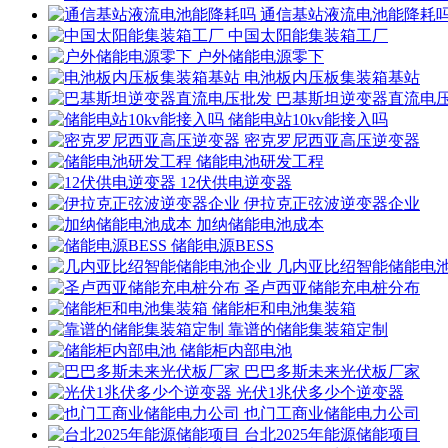
通信基站液流电池能降耗
中国太阳能集装箱工厂
户外储能电源零下
电池板内压板集装箱基站
巴基斯坦逆变器直流电
储能电站10kv能接入吗
密克罗尼西亚高压逆变器
储能电池研发工程
12伏供电逆变器
伊拉克正弦波逆变器企业
加纳储能电池成本
储能电源BESS
几内亚比绍智能储能电
圣卢西亚储能充电桩分布
储能柜和电池集装箱
靠谱的储能集装箱定制
储能柜内部电池
巴巴多斯未来光伏板厂家
光伏1兆伏多少个逆变器
也门工商业储能电力公司
台北2025年能源储能项目