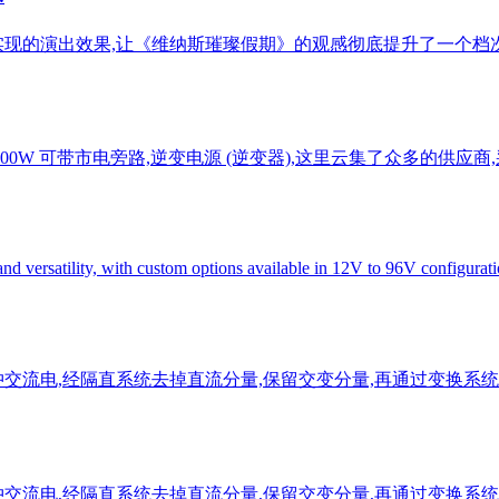
现的演出效果,让《维纳斯璀璨假期》的观感彻底提升了一个档次
00W 可带市电旁路,逆变电源 (逆变器),这里云集了众多的供应商
 and versatility, with custom options available in 12V to 96V configurati
交流电,经隔直系统去掉直流分量,保留交变分量,再通过变换系统
交流电,经隔直系统去掉直流分量,保留交变分量,再通过变换系统