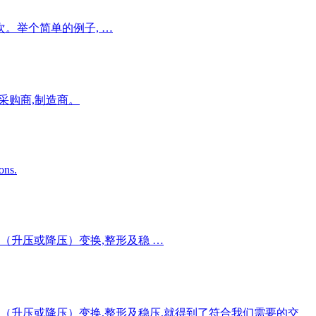
。举个简单的例子, …
,采购商,制造商。
ons.
（升压或降压）变换,整形及稳 …
（升压或降压）变换,整形及稳压,就得到了符合我们需要的交