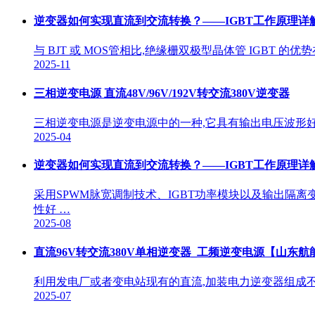
逆变器如何实现直流到交流转换？——IGBT工作原理详
与 BJT 或 MOS管相比,绝缘栅双极型晶体管 IGBT
2025-11
三相逆变电源 直流48V/96V/192V转交流380V逆变器
三相逆变电源是逆变电源中的一种,它具有输出电压波形
2025-04
逆变器如何实现直流到交流转换？——IGBT工作原理详
采用SPWM脉宽调制技术、IGBT功率模块以及输出隔
性好 …
2025-08
直流96V转交流380V单相逆变器_工频逆变电源【山东航
利用发电厂或者变电站现有的直流,加装电力逆变器组成不
2025-07