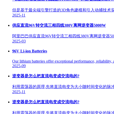
但是基于最尖端引擎打造的3D角色建模和引入动捕技术实
2025-11
供应直流96V转交流三相四线380V离网逆变器5000W
阿里巴巴供应直流96V转交流三相四线380V离网逆变器50
2025-03
96V Li-ion Batteries
Our lithium batteries offer exceptional performance, reliability,
2025-09
逆变器是怎么把直流电变成交流电的?
利用震荡器的原理,先将直流电变为大小随时间变化的脉冲
2025-11
逆变器是怎么把直流电变成交流电的?
利用震荡器的原理,先将直流电变为大小随时间变化的脉冲