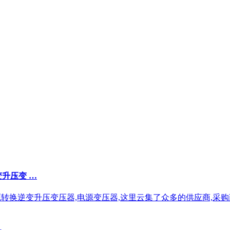
逆变升压变 …
380V电源转换逆变升压变压器,电源变压器,这里云集了众多的供应商,采
…