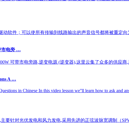
一款虚拟音频虚拟声卡驱动软件；可以使所有传输到线路输出的声音信号都将被
带市电旁 …
00W 可带市电旁路,逆变电源 (逆变器),这里云集了众多的供应商
ions A …
estions in Chinese In this video lesson we''ll learn how to ask and 
主要针对光伏发电和风力发电,采用先进的正弦波脉宽调制（SPWM