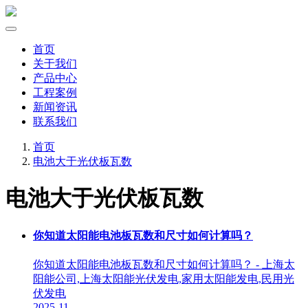
首页
关于我们
产品中心
工程案例
新闻资讯
联系我们
首页
电池大于光伏板瓦数
电池大于光伏板瓦数
你知道太阳能电池板瓦数和尺寸如何计算吗？
你知道太阳能电池板瓦数和尺寸如何计算吗？ - 上海太
阳能公司,上海太阳能光伏发电,家用太阳能发电,民用光
伏发电
2025-11