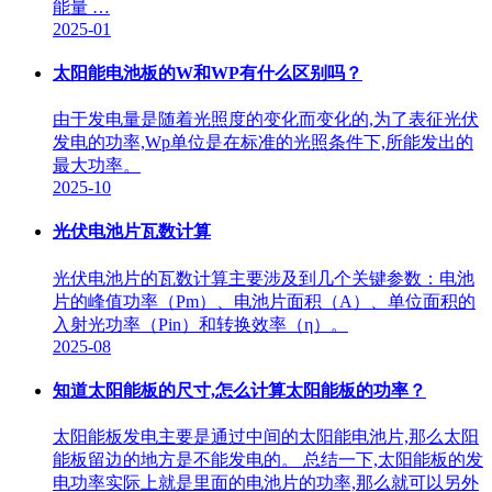
能量 …
2025-01
太阳能电池板的W和WP有什么区别吗？
由于发电量是随着光照度的变化而变化的,为了表征光伏
发电的功率,Wp单位是在标准的光照条件下,所能发出的
最大功率。
2025-10
光伏电池片瓦数计算
光伏电池片的瓦数计算主要涉及到几个关键参数：电池
片的峰值功率（Pm）、电池片面积（A）、单位面积的
入射光功率（Pin）和转换效率（η）。
2025-08
知道太阳能板的尺寸,怎么计算太阳能板的功率？
太阳能板发电主要是通过中间的太阳能电池片,那么太阳
能板留边的地方是不能发电的。 总结一下,太阳能板的发
电功率实际上就是里面的电池片的功率,那么就可以另外