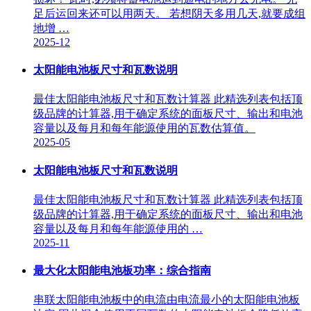
足后运回来还可以用两天。 若想阴天多用几天,就要成组
地增 …
2025-12
太阳能电池板尺寸和瓦数说明
最佳太阳能电池板尺寸和瓦数计算器 此精选列表包括顶
级品牌的计算器,用于确定系统的面板尺寸、输出和电池
容量以及每月和每年能源使用的瓦数估算值。
2025-05
太阳能电池板尺寸和瓦数说明
最佳太阳能电池板尺寸和瓦数计算器 此精选列表包括顶
级品牌的计算器,用于确定系统的面板尺寸、输出和电池
容量以及每月和每年能源使用的 …
2025-11
最大化太阳能电池板功率：综合指南
串联太阳能电池板中的电流由电流最小的太阳能电池板