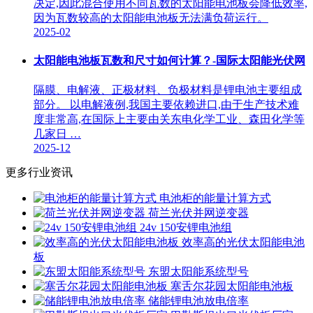
决定,因此混合使用不同瓦数的太阳能电池板会降低效率,
因为瓦数较高的太阳能电池板无法满负荷运行。
2025-02
太阳能电池板瓦数和尺寸如何计算？-国际太阳能光伏网
隔膜、电解液、正极材料、负极材料是锂电池主要组成
部分。 以电解液例,我国主要依赖进口,由于生产技术难
度非常高,在国际上主要由关东电化学工业、森田化学等
几家日 …
2025-12
更多行业资讯
电池柜的能量计算方式
荷兰光伏并网逆变器
24v 150安锂电池组
效率高的光伏太阳能电池
板
东盟太阳能系统型号
塞舌尔花园太阳能电池板
储能锂电池放电倍率