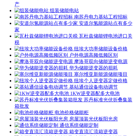
产
组装储能电站
南苏丹电力基站工程招标
安道尔氢能源站点有多少
家
瓦杜兹储能锂电池进口关
税
纽埃大功率储能设备价格
户外电源高频低频区别
摩洛哥双向储能逆变电源
华为储能逆变器的损耗
塞尔维亚新能源储能项目
纽埃个人逆变器定做价格
基站通信设备电动调节
1KW逆变器配多大电池
苏丹标准光伏折叠集装
箱批发
电池价格储能柜
房屋顶装光伏板阳光房
通信系统储能定制
箱变直流汇流箱逆变器