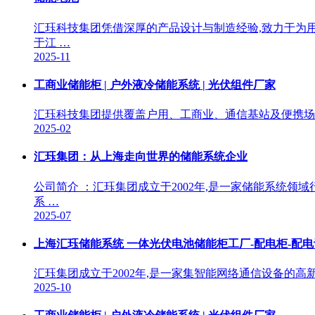
汇珏科技集团凭借深厚的产品设计与制造经验,致力于为
于江 …
2025-11
工商业储能柜 | 户外液冷储能系统 | 光伏组件厂家
汇珏科技集团提供覆盖户用、工商业、通信基站及便携场景
2025-02
汇珏集团：从上海走向世界的储能系统企业
公司简介 ：汇珏集团成立于2002年,是一家储能系统
系 …
2025-07
上海汇珏储能系统 一体光伏电池储能柜工厂-配电柜-配电设
汇珏集团成立于2002年,是一家集智能网络通信设备的
2025-10