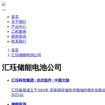
首页
关于我们
产品中心
工程案例
新闻资讯
联系我们
首页
汇珏储能电池公司
汇珏储能电池公司
汇珏科技集团 | 光伏组件 | 中国大陆
汇珏集团成立于2002年,是能源存储技术领域的领先创
2025-01
储能电池