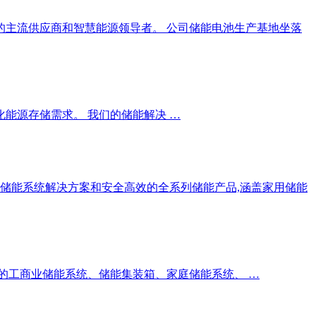
的主流供应商和智慧能源领导者。 公司储能电池生产基地坐落
能源存储需求。 我们的储能解决 …
佳的储能系统解决方案和安全高效的全系列储能产品,涵盖家用储能
司的工商业储能系统、储能集装箱、家庭储能系统、 …