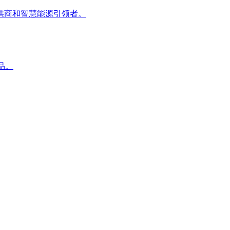
供商和智慧能源引领者。
产品。