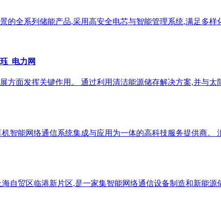
景的全系列储能产品,采用高安全电芯与智能管理系统,满足多样
珏_电力网
展方面发挥关键作用。 通过利用清洁能源储存解决方案,并与太阳
计算机智能网络通信系统集成与应用为一体的高科技服务提供商。
于上海自贸区临港新片区,是一家集智能网络通信设备制造和新能