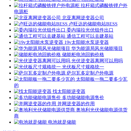
拉杆箱式磷酸铁锂户外
电源柜
北亚离网逆变器公司
卢旺达的储能电站BESS
委内瑞拉光伏组件出口
通信工程可以去建基站
19v太阳能水泵逆变器
华为能源局风光储能项目
储能柜电池回购价格
光伏逆变器离网可以用吗
光伏板尺寸规格统一
萨尔瓦多定制户外电源
太阳能板一拖二要多少瓦
的
找太阳能逆变器
多功能储能电源售价
并网逆变器的作用
奥地利光伏储能电源供货
商
电池就是储能