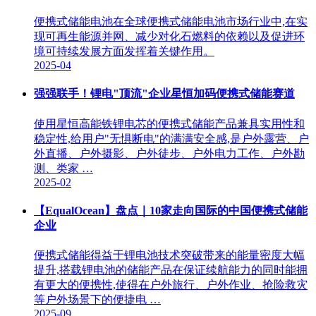
便携式储能电池在全球便携式储能电池市场行业中,在实
现可再生能源并网、减少对化石燃料的依赖以及促进环
境可持续发展方面发挥着关键作用。
2025-04
强强联手！锂电"顶流"企业星恒加码便携式储能赛道
使用星恒高能铁锂电芯的便携式储能产品兼具实用性和
稳定性,给用户"无惧断电"的满满安全感,是户外露营、户
外直播、户外摄影、户外徒步、户外电力工作、户外勘
测、类家 …
2025-02
【EqualOcean】盘点｜10家走向国际的中国便携式储能
企业
便携式储能得益于锂电池技术突破带来的能量密度大幅
提升,搭载锂电池的储能产品在保证续航能力的同时能拥
有更大的便携性,使得在户外旅行、户外作业、抢险救灾
等户外场景下的便捷电 …
2025-09