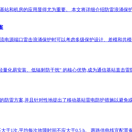
vice, SPD）在基站和机房的应用显得尤为重要。 本文将详细介绍防雷浪
案
8V直流电源端口雷击浪涌保护时可以考虑多级保护设计、差模和共
角桁架稳结构、轻量化易安装、低辐射防干扰" 的核心优势,成为通信基站直
理的防雷方案,并且针对性地提出了移动基站雷电防护措施以避免
于1次,平均每次故障时间不应大于0.5 h。 两路供电线宜配