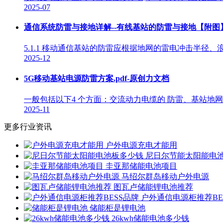
2025-07
通信系统防雷与接地详解--有线基站的防雷与接地【附图
5.1.1 移动通信基站的防雷应根据地网的雷电冲击半
2025-12
5G移动基站电源防雷方案.pdf-原创力文档
一般包括以下4 个方面：交流动力电缆的 防雷、基站地
2025-11
更多行业资讯
户外电源充电才能用
尼日尔节能太阳能电
圭亚那储能电池项目
马绍尔群岛移动户外电源
图瓦卢储能锂电池推荐
户外通信电源柜推荐BE
储能柜是锂电池
26kwh储能电池多少钱