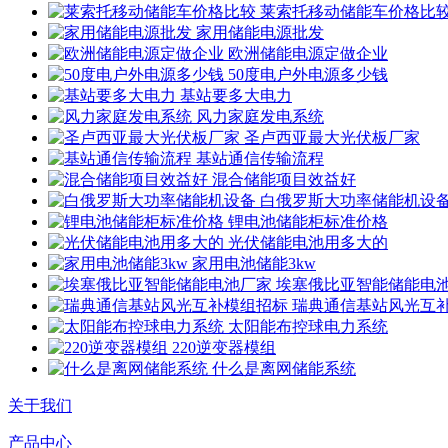
莱索托移动储能车价格比
家用储能电源批发
欧洲储能电源定做企业
50度电户外电源多少钱
基站要多大电力
风力家庭发电系统
圣卢西亚最大光伏板厂家
基站通信传输流程
混合储能项目效益好
白俄罗斯大功率储能机设
锂电池储能柜标准价格
光伏储能电池用多大的
家用电池储能3kw
埃塞俄比亚智能储能电
瑞典通信基站风光互
太阳能布控球电力系统
220逆变器模组
什么是离网储能系统
关于我们
产品中心