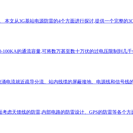
 本文从3G基站电源防雷的4个方面进行探讨,提供一个完整的3G
-100KA的通流容量,可将数万甚至数十万伏的过电压限制到几千
径、浪涌电流就近疏导分流、站内线缆的屏蔽接地、电源线和信号线
面考虑天馈线的防雷,内部电路的防雷设计、GPS的防雷等各个方