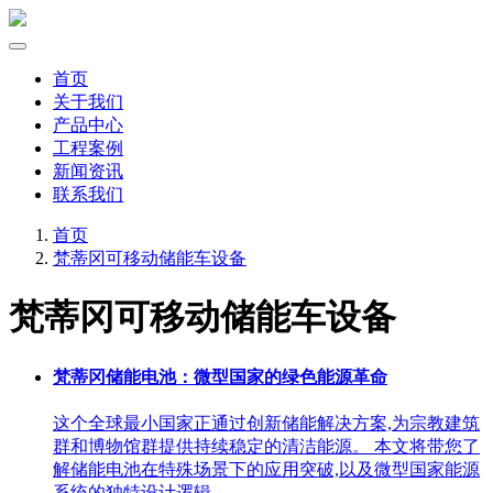
首页
关于我们
产品中心
工程案例
新闻资讯
联系我们
首页
梵蒂冈可移动储能车设备
梵蒂冈可移动储能车设备
梵蒂冈储能电池：微型国家的绿色能源革命
这个全球最小国家正通过创新储能解决方案,为宗教建筑
群和博物馆群提供持续稳定的清洁能源。 本文将带您了
解储能电池在特殊场景下的应用突破,以及微型国家能源
系统的独特设计逻辑。