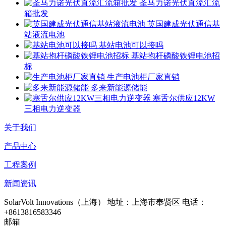
圣马力诺光伏直流汇流
箱批发
英国建成光伏通信基
站液流电池
基站电池可以接吗
基站抱杆磷酸铁锂电池招
标
生产电池柜厂家直销
多来新能源储能
塞舌尔供应12KW
三相电力逆变器
关于我们
产品中心
工程案例
新闻资讯
SolarVolt Innovations（上海）
地址：上海市奉贤区
电话：
+8613816583346
邮箱