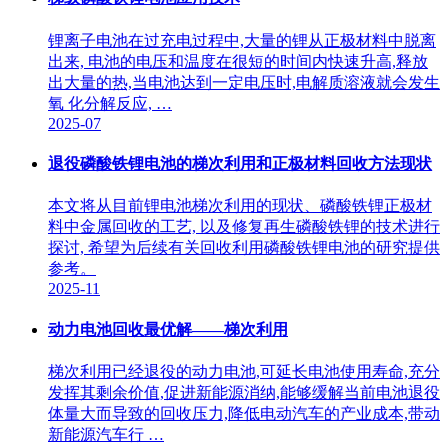
锂离子电池在过充电过程中,大量的锂从正极材料中脱离
出来, 电池的电压和温度在很短的时间内快速升高,释放
出大量的热,当电池达到一定电压时,电解质溶液就会发生
氧 化分解反应, …
2025-07
退役磷酸铁锂电池的梯次利用和正极材料回收方法现状
本文将从目前锂电池梯次利用的现状、磷酸铁锂正极材
料中金属回收的工艺, 以及修复再生磷酸铁锂的技术进行
探讨, 希望为后续有关回收利用磷酸铁锂电池的研究提供
参考。
2025-11
动力电池回收最优解——梯次利用
梯次利用已经退役的动力电池,可延长电池使用寿命,充分
发挥其剩余价值,促进新能源消纳,能够缓解当前电池退役
体量大而导致的回收压力,降低电动汽车的产业成本,带动
新能源汽车行 …