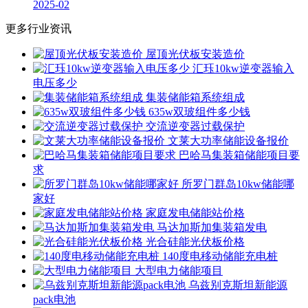
2025-02
更多行业资讯
屋顶光伏板安装造价
汇珏10kw逆变器输入
电压多少
集装储能箱系统组成
635w双玻组件多少钱
交流逆变器过载保护
文莱大功率储能设备报价
巴哈马集装箱储能项目要
求
所罗门群岛10kw储能哪
家好
家庭发电储能站价格
马达加斯加集装箱发电
光合硅能光伏板价格
140度电移动储能充电桩
大型电力储能项目
乌兹别克斯坦新能源
pack电池