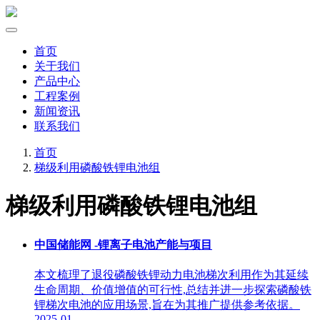
首页
关于我们
产品中心
工程案例
新闻资讯
联系我们
首页
梯级利用磷酸铁锂电池组
梯级利用磷酸铁锂电池组
中国储能网 -锂离子电池产能与项目
本文梳理了退役磷酸铁锂动力电池梯次利用作为其延续
生命周期、价值增值的可行性,总结并进一步探索磷酸铁
锂梯次电池的应用场景,旨在为其推广提供参考依据。
2025-01