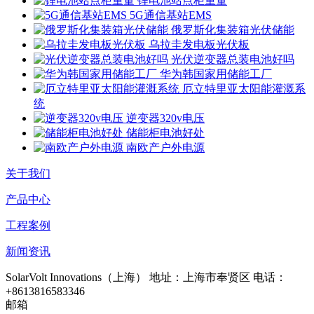
锂电池站点柜重量
5G通信基站EMS
俄罗斯化集装箱光伏储能
乌拉圭发电板光伏板
光伏逆变器总装电池好吗
华为韩国家用储能工厂
厄立特里亚太阳能灌溉系
统
逆变器320v电压
储能柜电池好处
南欧产户外电源
关于我们
产品中心
工程案例
新闻资讯
SolarVolt Innovations（上海）
地址：上海市奉贤区
电话：
+8613816583346
邮箱