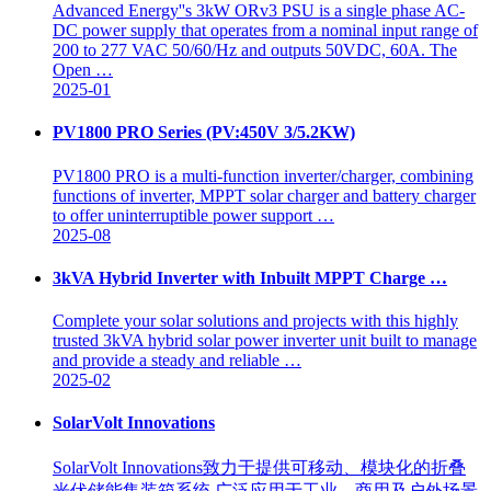
Advanced Energy''s 3kW ORv3 PSU is a single phase AC-
DC power supply that operates from a nominal input range of
200 to 277 VAC 50/60/Hz and outputs 50VDC, 60A. The
Open …
2025-01
PV1800 PRO Series (PV:450V 3/5.2KW)
PV1800 PRO is a multi-function inverter/charger, combining
functions of inverter, MPPT solar charger and battery charger
to offer uninterruptible power support …
2025-08
3kVA Hybrid Inverter with Inbuilt MPPT Charge …
Complete your solar solutions and projects with this highly
trusted 3kVA hybrid solar power inverter unit built to manage
and provide a steady and reliable …
2025-02
SolarVolt Innovations
SolarVolt Innovations致力于提供可移动、模块化的折叠
光伏储能集装箱系统,广泛应用于工业、商用及户外场景,