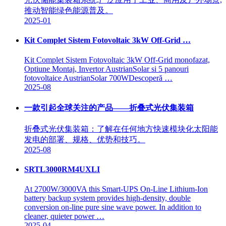
推动智能绿色能源普及。
2025-01
Kit Complet Sistem Fotovoltaic 3kW Off-Grid …
Kit Complet Sistem Fotovoltaic 3kW Off-Grid monofazat,
Optiune Montaj, Invertor AustrianSolar si 5 panouri
fotovoltaice AustrianSolar 700WDescoperă …
2025-08
一款引起全球关注的产品——折叠式光伏集装箱
折叠式光伏集装箱：了解在任何地方快速模块化太阳能
发电的部署、规格、优势和技巧。
2025-08
SRTL3000RM4UXLI
At 2700W/3000VA this Smart-UPS On-Line Lithium-Ion
battery backup system provides high-density, double
conversion on-line pure sine wave power. In addition to
cleaner, quieter power …
2025-04