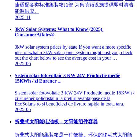
速适配各类标准集装箱顶部,为集装箱设施提供即时清洁
能源供应。
2025-11
3kW Solar Systems: What to Know (2025) |
ConsumerAffairs®
3kW solar system prices by state If you want a more specific
idea of what a 3kW solar panel system might cost you, check
out the chart below to see the average cost in your …
2025-06
Sistem solar fotovoltaic 3 KW 24V Productie medie
15KWh / zi Eurener ...
Sistem solar fotovoltaic 3 KW 24V Productie medie 15KWh /
zi Eurener policristalin la preturi avantajoase de la
EcoSolaris.ro si beneficiezi de livrare rapida in toata tara.
2025-05
折叠式太阳能电池板 – 太阳能组件容器
折叠式太阳能集装箱是一种便捷、环保的移动式太阳能