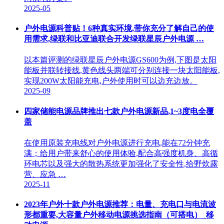
2025-05
户外电源科普贴！6种真实环境,带你充分了解自己的使
用需求,绿联和比亚迪联合开发绿联星辰户外电源 …
以本篇评测的绿联星辰户外电源GS600为例,下图是太阳
能板并联转接线,黄色线头两端可分别连接一块太阳能板,
实现200W太阳能充电,户外使用时可以边充边放。
2025-09
四家储能电源品牌推出七款户外电源新品,1~3度电全覆
盖
在使用原装充电线对户外电源进行充电,能在72分钟充
满；给用户带来舒心的使用体验,配合高强度机身、高循
环电芯以及强大的散热系统更加强化了安全性,给野炊露
营、应急 …
2025-11
2023年户外十款户外电源推荐：电量、充电口与电流波
形都重要,大容量户外移动电源挑选指南（可搭电）_移