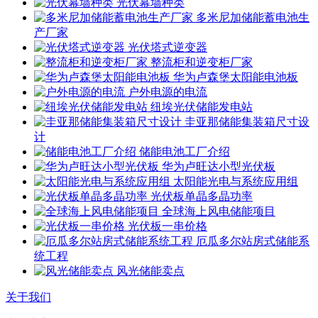
光伏幕墙种类
多米尼加储能蓄电池生
产厂家
光伏塔式逆变器
整流柜和逆变柜厂家
华为卢森堡太阳能电池板
户外电源的电流
纽埃光伏储能发电站
圭亚那储能集装箱尺寸设
计
储能电池工厂介绍
华为卢旺达小型光伏板
太阳能光电与系统应用组
光伏板单晶多晶功率
全球海上风电储能项目
光伏板一串价格
厄瓜多尔站房式储能系
统工程
风光储能卖点
关于我们