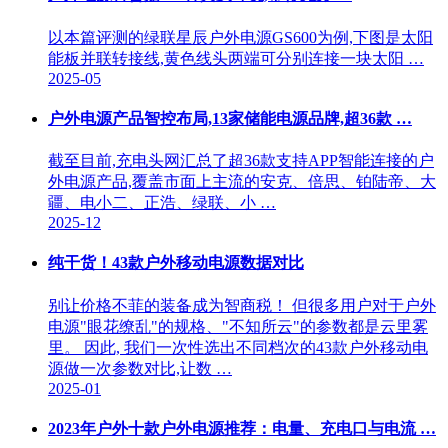
以本篇评测的绿联星辰户外电源GS600为例,下图是太阳
能板并联转接线,黄色线头两端可分别连接一块太阳 …
2025-05
户外电源产品智控布局,13家储能电源品牌,超36款 …
截至目前,充电头网汇总了超36款支持APP智能连接的户
外电源产品,覆盖市面上主流的安克、倍思、铂陆帝、大
疆、电小二、正浩、绿联、小 …
2025-12
纯干货！43款户外移动电源数据对比
别让价格不菲的装备成为智商税！ 但很多用户对于户外
电源"眼花缭乱"的规格、"不知所云"的参数都是云里雾
里。 因此, 我们一次性选出不同档次的43款户外移动电
源做一次参数对比,让数 …
2025-01
2023年户外十款户外电源推荐：电量、充电口与电流 …