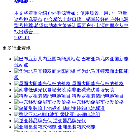
动电源…
本文将着重介绍户外电源诸如：使用场景、用户、容量
这些挑选要点,也会精选十款口碑、销量较好的户外电源
型号推荐,希望借助本文能够让需要户外电源的朋友从中
找出适合 …
2025-01
更多行业资讯
巴布亚新几内亚国新能
源站点
华为北马其顿双面太阳能
板
屋面太阳能光伏板的价格
南非低碳光伏幕墙安装
科摩罗柜装储能电池项目
中东移动储能车批发价格
储能集装箱电池标准
赞比亚24v锂电池组
逆变器品牌光伏
亚洲集装箱式储能