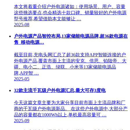
本文将着重介绍户外电源诸如：使用场景、用户、容量
这些挑选要点,也会精选十款口碑、销量较好的户外电源
型号推荐,希望借助本文能够让 …
2025-08
户外电源产品智控布局,13家储能电源品牌,超36款电源在
售_移动电源…
截至目前,充电头网汇总了超36款支持APP智能连接的户
外电源产品,覆盖市面上主流的安克、倍思、铂陆帝、大
疆、电小二、正浩、绿联、小米等13家储能电源品
牌,APP智 …
2025-05
32款主流千瓦级户外电源汇总,最大可存3度电
今天这篇文章主要为大家分享目前市面上主流品牌和厂
商的千瓦级户外电源新品。 在这些户外电源中,大部分产
品的容量都在1000Wh以上,单机最高容量可 …
2025-09