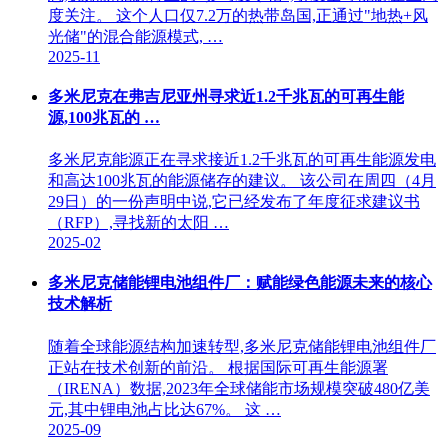
度关注。 这个人口仅7.2万的热带岛国,正通过"地热+风
光储"的混合能源模式, …
2025-11
多米尼克在弗吉尼亚州寻求近1.2千兆瓦的可再生能
源,100兆瓦的 …
多米尼克能源正在寻求接近1.2千兆瓦的可再生能源发电
和高达100兆瓦的能源储存的建议。 该公司在周四（4月
29日）的一份声明中说,它已经发布了年度征求建议书
（RFP）,寻找新的太阳 …
2025-02
多米尼克储能锂电池组件厂：赋能绿色能源未来的核心
技术解析
随着全球能源结构加速转型,多米尼克储能锂电池组件厂
正站在技术创新的前沿。 根据国际可再生能源署
（IRENA）数据,2023年全球储能市场规模突破480亿美
元,其中锂电池占比达67%。 这 …
2025-09