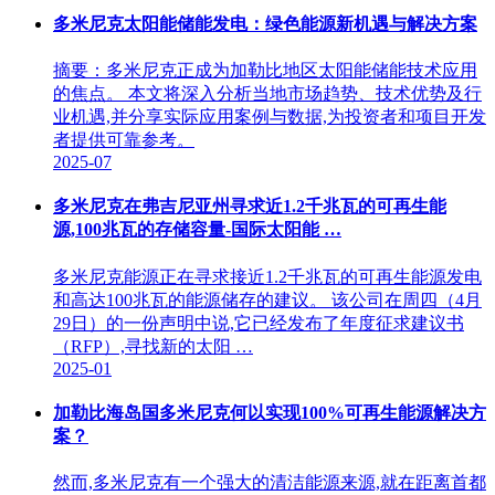
多米尼克太阳能储能发电：绿色能源新机遇与解决方案
摘要：多米尼克正成为加勒比地区太阳能储能技术应用
的焦点。 本文将深入分析当地市场趋势、技术优势及行
业机遇,并分享实际应用案例与数据,为投资者和项目开发
者提供可靠参考。
2025-07
多米尼克在弗吉尼亚州寻求近1.2千兆瓦的可再生能
源,100兆瓦的存储容量-国际太阳能 …
多米尼克能源正在寻求接近1.2千兆瓦的可再生能源发电
和高达100兆瓦的能源储存的建议。 该公司在周四（4月
29日）的一份声明中说,它已经发布了年度征求建议书
（RFP）,寻找新的太阳 …
2025-01
加勒比海岛国多米尼克何以实现100%可再生能源解决方
案？
然而,多米尼克有一个强大的清洁能源来源,就在距离首都