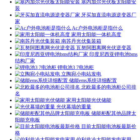
塞内加尔光伏板太阳能安
装
牙买加直流电源逆变器厂
家
Ac户外电池柜是指什么
家用太阳能一体机高度
南苏丹光伏集装箱
瓦努阿图离网光伏逆变器
印度尼西亚锂电池bms
结构厂家
锂电池3 7电池柜
立陶宛小电站发电
储能ems系统详细配置
北欧最多的电池柜公司排
名
家用太阳能光伏储能
光伏幕墙的重量
储能柜配其他品牌太
阳能充电板
目前太阳能电池板最新价
格
伯利兹冷太阳能发电家用