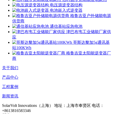
电压源逆变器结构
电池嵌入式逆变器
格鲁吉亚户外储能电源
供货商
通信基站应急电池
津巴布韦工业储能厂家供
应
哥斯达黎加5g通讯基
站100KWh
格鲁吉亚太阳能逆变器厂
商
关于我们
产品中心
工程案例
新闻资讯
SolarVolt Innovations（上海）
地址：上海市奉贤区
电话：
+8613816583346