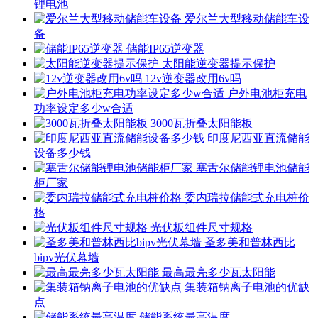
锂电池
爱尔兰大型移动储能车设
备
储能IP65逆变器
太阳能逆变器提示保护
12v逆变器改用6v吗
户外电池柜充电
功率设定多少w合适
3000瓦折叠太阳能板
印度尼西亚直流储能
设备多少钱
塞舌尔储能锂电池储能
柜厂家
委内瑞拉储能式充电桩价
格
光伏板组件尺寸规格
圣多美和普林西比
bipv光伏幕墙
最高最亮多少瓦太阳能
集装箱钠离子电池的优缺
点
储能系统最高温度