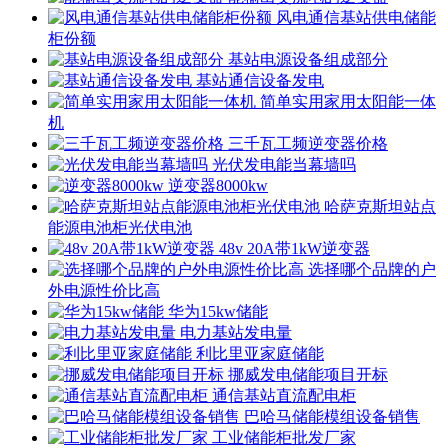
风电通信基站供电储能
柜份额
基站电源设备组成部分
基站通信设备发电
简单实用家用太阳能一体
机
三千瓦工频逆变器价格
光伏发电能当幕墙吗
逆变器8000kw
哈萨克斯坦站点
能源电池柜光伏电池
48v 20A带1kW逆变器
选择哪个品牌的户
外电源性价比高
华为15kw储能
电力基站发电量
利比里亚家庭储能
挪威发电储能项目开标
通信基站直流配电柜
巴哈马储能模组设备销售
工业储能柜批发厂家