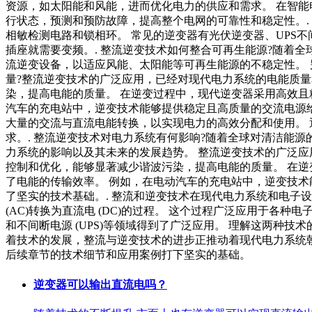
资源，如太阳能和风能，进而优化电力的供应和需求。 在智能
行状态，预测和预防故障，提高整个电网的可靠性和稳定性。.
相敏检测电路和锁相环。 常见的逆变器有光伏逆变器、UPS不间断电源
插座就需要变频。. 整流逆变技术如何整合可再生能源?随着
流逆变设备，以适应风能、太阳能等可再生能源的不稳定性。 
量?整流逆变技术的广泛应用，已经对现代电力系统的电能质
染，提高电能的质量。 在逆变过程中，现代逆变器采用高效且
汽车的充电站中，逆变技术能够提供稳定且高质量的交流电源给
大量的交流与直流电能转换，以实现电力的高效分配和使用。
求。. 整流逆变技术对电力系统有何影响?随着全球对清洁能
力系统的影响以及其未来的发展趋势。 整流逆变技术的广泛应
控制和优化，能够显著减少谐波污染，提高电能的质量。 在逆
了电能的传输效率。 例如，在电动汽车的充电站中，逆变技术
了坚实的技术基础。. 整流和逆变技术在现代电力系统和电子
(AC)转换为直流电 (DC)的过程。 这个过程广泛应用于
和不间断电源 (UPS)等领域得到了广泛应用。 理解这两种
着技术的发展，整流与逆变技术的进步正推动着现代电力系统
后续章节的技术细节和应用案例打下坚实的基础。
逆变器可以输出直流电吗？