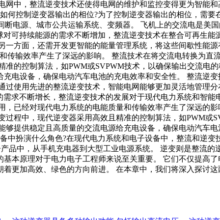
电网中，整流逆变技术还使得电网的维护和监控变得更为智能和高
 如何控制逆变器输出的相位?为了控制逆变器输出的相位，需要
、城市公共运输系统、变频器。 飞机上的交流电是美国的标准， 400H
全球对可持续能源的需求不断增加，整流逆变技术在整合可再生能
另一方面，还需开发更智能的能量管理系统，将这些间歇性能源有
量和传输效率产生了深远的影响。 整流技术在将交流电转换为直
精准的控制算法，如PWM或SVPWM技术，以确保输出交流电
充电设备，确保电动汽车电池的充电效率和安全性。 整流逆变
 通过使用先进的整流逆变技术，智能电网能够更加灵活地管理分
源的需求不断增长，整流逆变技术的发展对于现代电力系统和智能
用，已经对现代电力系统的电能质量和传输效率产生了深远的影
变过程中，现代逆变器采用高效且精准的控制算法，如PWM或S
能够提供稳定且高质量的交流电源给充电设备，确保电动汽车电
设备中扮演什么角色?在现代电力系统和电子设备中，整流和逆变
各种电子产品中，从手机充电器到大型工业电源系统。 逆变则是整
技术的基本原理对于电力电子工程师来说至关重要。 它们不仅提高
朝着更加高效、绿色的方向前进。 在本章中，我们将深入探讨这