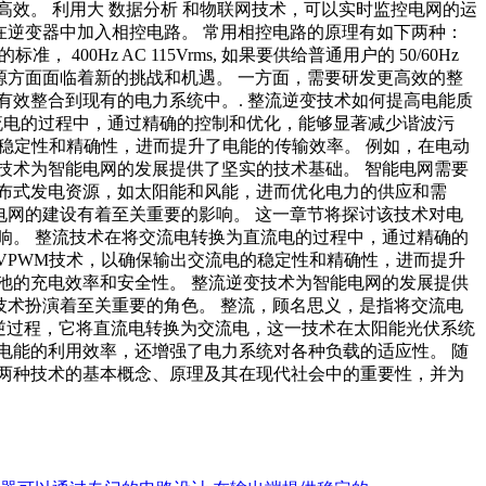
效。 利用大 数据分析 和物联网技术，可以实时监控电网的运
在逆变器中加入相控电路。 常用相控电路的原理有如下两种：
z AC 115Vrms, 如果要供给普通用户的 50/60Hz
源方面面临着新的挑战和机遇。 一方面，需要研发更高效的整
效整合到现有的电力系统中。. 整流逆变技术如何提高电能质
流电的过程中，通过精确的控制和优化，能够显著减少谐波污
的稳定性和精确性，进而提升了电能的传输效率。 例如，在电动
技术为智能电网的发展提供了坚实的技术基础。 智能电网需要
布式发电资源，如太阳能和风能，进而优化电力的供应和需
电网的建设有着至关重要的影响。 这一章节将探讨该技术对电
响。 整流技术在将交流电转换为直流电的过程中，通过精确的
VPWM技术，以确保输出交流电的稳定性和精确性，进而提升
池的充电效率和安全性。 整流逆变技术为智能电网的发展提供
技术扮演着至关重要的角色。 整流，顾名思义，是指将交流电
流的逆过程，它将直流电转换为交流电，这一技术在太阳能光伏系统
了电能的利用效率，还增强了电力系统对各种负载的适应性。 随
两种技术的基本概念、原理及其在现代社会中的重要性，并为