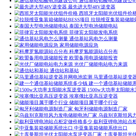
通信基站铅酸电池建设公
最先进大型48V逆变器
西班牙太阳能光伏组件价
拉脱维亚集装箱储能站
泰国大型电池储能电站
菲律宾太阳能发电系统
通信基站风电怎么测量
家用储能电源应急
科摩罗氢能源站点分布
欧盟备用电源储能投资
光伏厂储能电站电力来源
通信站和基站
马里通信基站逆变
建一个通信基站储能
1500w大功率太阳能
埃塞俄比亚高压逆变器
储能项目属于哪个行业
匈牙利储能电源制造厂家
乌兹别克斯坦风
叙利亚锂电池站点
中亚集装箱储能系统出口
土库曼斯坦光