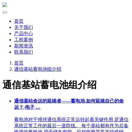
首页
关于我们
产品中心
工程案例
新闻资讯
联系我们
首页
通信基站蓄电池组介绍
通信基站蓄电池组介绍
通信基站命运的延续者——蓄电池,如何延续自己的命
运？-电子 …
蓄电池对于维持通信系统正常运转起着关键作用,是通信
系统正常工作的最后一道防线。 每个基站都有作为后备
电源的蓄电池,用于储备电能、应对电网异常等特殊情