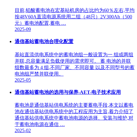
目前,铅酸蓄电池在宏基站机房的占比约为60％左右,平均
按48V60A直流电源系统用二组（48只）2V300Ah（500
元）蓄电池配置,蓄电 …
2025-09
通信基站蓄电池合理化配置
基站直流供电系统中的蓄电池组一般设置为一 组或两组
并联,总容量满足负载使用的需求即可。 蓄 电池的并联
组数最多为 4 组,不同厂家、不同容量 以及不同型号的蓄
电池组严禁并联使用。
2025-05
通信基站蓄电池的选用与保养-AET-电子技术应用
蓄电池是通信基站供电系统的主要蓄电手段,本文以蓄电
池在通信基站供电系统中的工程应用为主旨,着力介绍了
通信基站供电系统中蓄电池电源的选择、安装与维护,对
于蓄电池电源在通信 …
2025-02