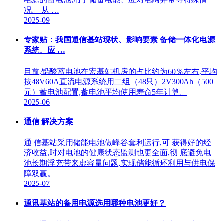
况。 从 …
2025-09
专家贴：我国通信基站现状、影响要素 备储一体化电源
系统、应 …
目前,铅酸蓄电池在宏基站机房的占比约为60％左右,平均
按48V60A直流电源系统用二组（48只）2V300Ah（500
元）蓄电池配置,蓄电池平均使用寿命5年计算。
2025-06
通信 解决方案
通 信基站采用储能电池做峰谷套利运行,可 获得好的经
济收益,时对电池的健康状态监测也更全面,彻 底避免电
池长期浮充带来虚容量问题,实现储能循环利用与供电保
障双赢。
2025-07
通讯基站的备用电源选用哪种电池更好？