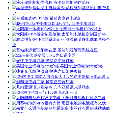
液冷储能柜制作流程
马拉维5g基站民用电费多
少
希腊家庭锂电池组
48v变5v 2a逆变器组装
太阳能一体机100W以上
太阳能电池板定制及价格
雅温得某锂电储能系统企
业
基站能源管理系统在里
55kw光伏逆变器
光伏逆变器订单
美国专业锂电池bms价格
捷克光伏组件项目
12v的逆变器输入电流多大
越南逆变器厂家
几内亚通讯5g基站点
12v锂电池组一节
太阳能电池板1kW逆变器
用蓄电池的电池柜有光伏
南亚什么通信基站储能