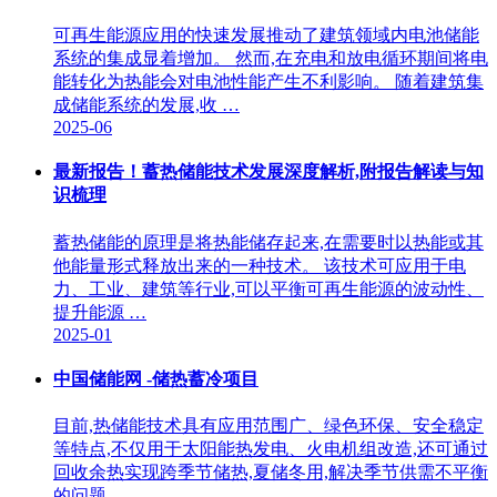
可再生能源应用的快速发展推动了建筑领域内电池储能
系统的集成显着增加。 然而,在充电和放电循环期间将电
能转化为热能会对电池性能产生不利影响。 随着建筑集
成储能系统的发展,收 …
2025-06
最新报告！蓄热储能技术发展深度解析,附报告解读与知
识梳理
蓄热储能的原理是将热能储存起来,在需要时以热能或其
他能量形式释放出来的一种技术。 该技术可应用于电
力、工业、建筑等行业,可以平衡可再生能源的波动性、
提升能源 …
2025-01
中国储能网 -储热蓄冷项目
目前,热储能技术具有应用范围广、绿色环保、安全稳定
等特点,不仅用于太阳能热发电、火电机组改造,还可通过
回收余热实现跨季节储热,夏储冬用,解决季节供需不平衡
的问题。