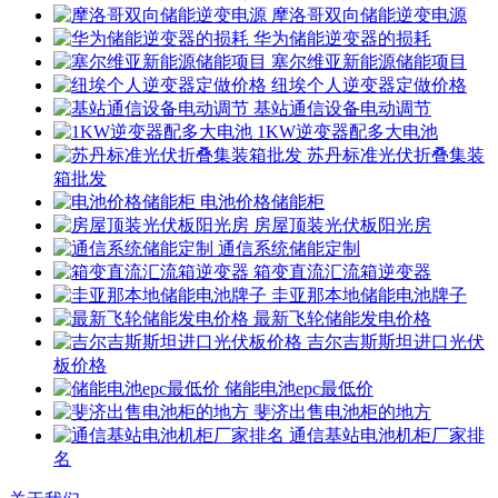
摩洛哥双向储能逆变电源
华为储能逆变器的损耗
塞尔维亚新能源储能项目
纽埃个人逆变器定做价格
基站通信设备电动调节
1KW逆变器配多大电池
苏丹标准光伏折叠集装
箱批发
电池价格储能柜
房屋顶装光伏板阳光房
通信系统储能定制
箱变直流汇流箱逆变器
圭亚那本地储能电池牌子
最新飞轮储能发电价格
吉尔吉斯斯坦进口光伏
板价格
储能电池epc最低价
斐济出售电池柜的地方
通信基站电池机柜厂家排
名