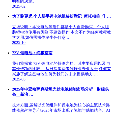
明智的决定。
2025-02
为了跑更远,个人新手锂电池组装折腾记_摩托相关_什 …
立场说明：本次电池等附件都是个人自费购买。个人组
装锂电池使用有风险,不建议操作,本文不作为任何教程教
学之用,如仿照操作发生任何意 …
2025-10
72V 锂电池：终极指南
我们将探索 72V 锂电池的特殊之处、其主要应用以及与
其他选项的比较。 从日常消费者到行业专业人士,任何有
兴趣了解这些电池如何为我们的未来提供动力 …
2025-03
2025年中亚哈萨克斯坦光伏电池储能市场分析__财经头
条__新浪 …
技术方面,虽然以光伏组件和锂电池为核心的主流技术路
线依然占主导,但2025年市场出现了氢能与储能结合、AI