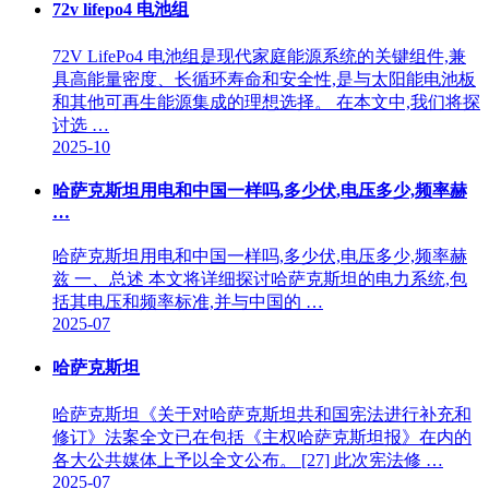
72v lifepo4 电池组
72V LifePo4 电池组是现代家庭能源系统的关键组件,兼
具高能量密度、长循环寿命和安全性,是与太阳能电池板
和其他可再生能源集成的理想选择。 在本文中,我们将探
讨选 …
2025-10
哈萨克斯坦用电和中国一样吗,多少伏,电压多少,频率赫
…
哈萨克斯坦用电和中国一样吗,多少伏,电压多少,频率赫
兹 一、总述 本文将详细探讨哈萨克斯坦的电力系统,包
括其电压和频率标准,并与中国的 …
2025-07
哈萨克斯坦
哈萨克斯坦《关于对哈萨克斯坦共和国宪法进行补充和
修订》法案全文已在包括《主权哈萨克斯坦报》在内的
各大公共媒体上予以全文公布。 [27] 此次宪法修 …
2025-07