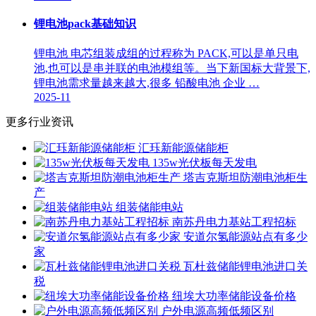
锂电池pack基础知识
锂电池 电芯组装成组的过程称为 PACK,可以是单只电
池,也可以是串并联的电池模组等。当下新国标大背景下,
锂电池需求量越来越大,很多 铅酸电池 企业 …
2025-11
更多行业资讯
汇珏新能源储能柜
135w光伏板每天发电
塔吉克斯坦防潮电池柜生
产
组装储能电站
南苏丹电力基站工程招标
安道尔氢能源站点有多少
家
瓦杜兹储能锂电池进口关
税
纽埃大功率储能设备价格
户外电源高频低频区别