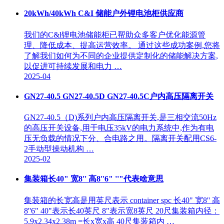
20kWh/40kWh C&I 储能户外锂电池柜供应商
我们的C&l锂电池储能柜已帮助众多客户优化能源管
理、降低成本、提高运营效率。 通过这些成功案例,您将
了解我们如何为不同的企业提供定制化的储能解决方案,
以促进可持续发展和电力 …
2025-04
GN27-40.5 GN27-40.5D GN27-40.5C户内高压隔离开关
GN27-40.5（D)系列户内高压隔离开关,是三相交流50Hz
的高压开关设备,用于电压35kV的电力系统中,作为有电
压无负载的情况下分、合电路之用。隔离开关配用CS6-
2手动型操动机构 …
2025-02
集装箱长40" 宽8'' 高8''6" ''"代表啥意思
集装箱的长宽高是用英尺表示 container spc 长40" 宽8'' 高
8''6" 40"表示长40英尺 8"表示宽8英尺 20尺集装箱内径：
5.9x2.34x2.38m =长x宽x高 40尺集装箱内 …