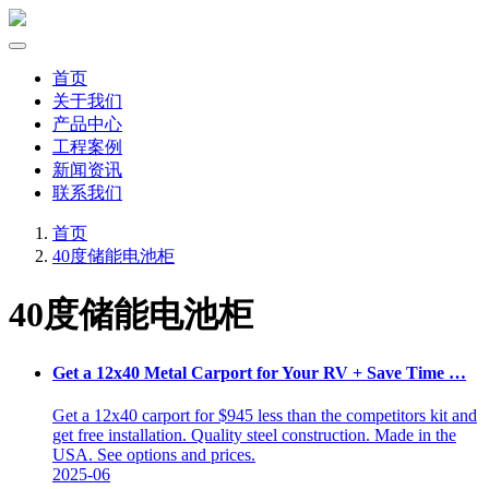
首页
关于我们
产品中心
工程案例
新闻资讯
联系我们
首页
40度储能电池柜
40度储能电池柜
Get a 12x40 Metal Carport for Your RV + Save Time …
Get a 12x40 carport for $945 less than the competitors kit and
get free installation. Quality steel construction. Made in the
USA. See options and prices.
2025-06