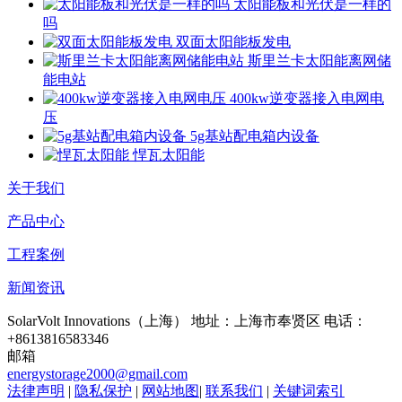
太阳能板和光伏是一样的
吗
双面太阳能板发电
斯里兰卡太阳能离网储
能电站
400kw逆变器接入电网电
压
5g基站配电箱内设备
悍瓦太阳能
关于我们
产品中心
工程案例
新闻资讯
SolarVolt Innovations（上海）
地址：上海市奉贤区
电话：
+8613816583346
邮箱
energystorage2000@gmail.com
法律声明
|
隐私保护
|
网站地图
|
联系我们
|
关键词索引