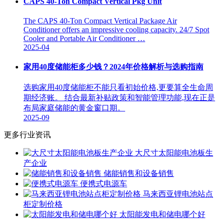
CAPS 40-Ton Compact Vertical Pkg Unit
The CAPS 40-Ton Compact Vertical Package Air
Conditioner offers an impressive cooling capacity. 24/7 Spot
Cooler and Portable Air Conditioner …
2025-04
家用40度储能柜多少钱？2024年价格解析与选购指南
选购家用40度储能柜不能只看初始价格,更要算全生命周
期经济账。 结合最新补贴政策和智能管理功能,现在正是
布局家庭储能的黄金窗口期。
2025-09
更多行业资讯
大尺寸太阳能电池板生
产企业
储能销售和设备销售
便携式电源车
马来西亚锂电池站点
柜定制价格
太阳能发电和储电哪个好