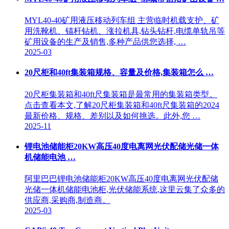
MYL40-40矿用液压移动列车组 主营临时机载支护、矿
用洗靴机、锚杆钻机、涨拉机具,钻头钻杆,电缆单轨吊等
矿用设备的生产及销售,多种产品供您选择, …
2025-03
20尺柜和40ft集装箱规格、容量及价格,集装箱怎么 …
20尺柜集装箱和40ft尺集装箱是最常用的集装箱类型。
点击查看本文,了解20尺柜集装箱和40ft尺集装箱的2024
最新价格、规格、差别以及如何挑选。此外,您 …
2025-11
锂电池储能柜20KW高压40度电离网光伏配储光储一体
机储能电池 …
阿里巴巴锂电池储能柜20KW高压40度电离网光伏配储
光储一体机储能电池柜,光伏储能系统,这里云集了众多的
供应商,采购商,制造商。
2025-03