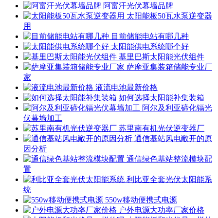
阿富汗光伏幕墙品牌
太阳能板50瓦水泵逆变器
用
目前储能电站有哪几种
太阳能供电系统哪个好
基里巴斯太阳能光伏组件
萨摩亚集装箱储能专业厂
家
液流电池最新价格
如何选择太阳能补集装箱
阿尔及利亚碲化镉光
伏幕墙加工
苏里南有机光伏逆变器厂
通信基站风电敞开的原
因分析
通信绿色基站整流模块配
置
利比亚全套光伏太阳能系
统
550w移动便携式电源
户外电源大功率厂家价格