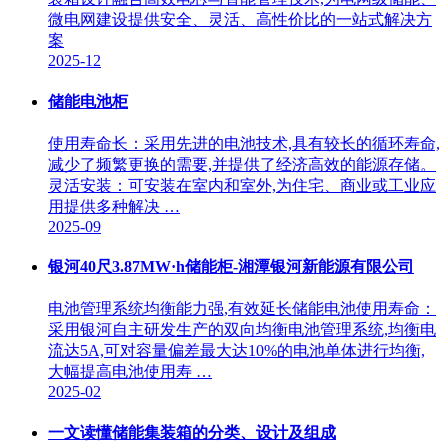
微电网建设提供安全、灵活、高性价比的一站式解决方
案
2025-12
储能电池柜
使用寿命长：采用先进的电池技术,具有较长的循环寿命,
减少了频繁更换的需要,并提供了经济高效的能源存储。
灵活安装：可安装在室内和室外,为住宅、商业或工业应
用提供多种解决 …
2025-09
银河40尺3.87MW·h储能柜-湘潭银河新能源有限公司
电池管理系统均衡能力强,有效延长储能电池使用寿命：
采用银河自主研发生产的双向均衡电池管理系统,均衡电
流达5A,可对容量偏差最大达10%的电池单体进行均衡,
大幅提高电池使用寿 …
2025-02
一文读懂储能集装箱的分类、设计及组成